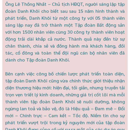
Ông Lê Thống Nhất – Chủ tịch HĐQT, người sáng lập tập
đoàn Danh Khôi cho biết sau sau 15 năm hình thành và
phát triển, Danh Khôi từ một công ty với 05 thành viên
sáng lập nay đã trở thành một Tập đoàn Bất động sản
với hơn 1500 nhân viên cùng 30 công ty thành viên hoạt
động trải dài khắp cả nước. Thành quả này đến từ sự
chân thành, chia sẻ và đồng hành mà khách hàng, đối
tác, cổ đông và toàn thể đội ngũ cán bộ nhân viên đã
dành cho Tập đoàn Danh Khôi.
Bên cạnh việc công bố chiến lược phát triển toàn diện,
tập đoàn Danh Khôi cũng vừa chính thức giới thiệu nhận
diện thương hiệu mới: hiện đại, tối giản, nhưng truyền tải
trọn vẹn triết lý kinh doanh, những giá trị cốt lõi mà mỗi
thành viên tập đoàn Danh Khôi sẽ nuôi dưỡng, không
ngừng lan toả và bảo vệ, đó là Hiệu quả – Đam mê – Đổi
mới – Chính trực – Cam kết – Tốc độ.
Niềm tin cho sự
phát triển vượt trội trong kỷ nguyên mới của tập đoàn
Danh Khôi được củng cố với sự ra mắt của các dự án quy