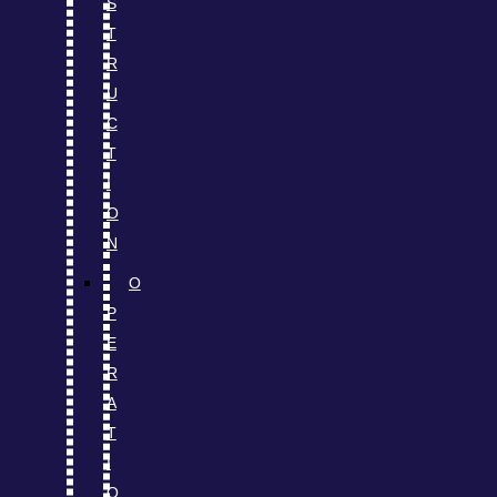
S
T
R
U
C
T
I
O
N
O
P
E
R
A
T
I
O