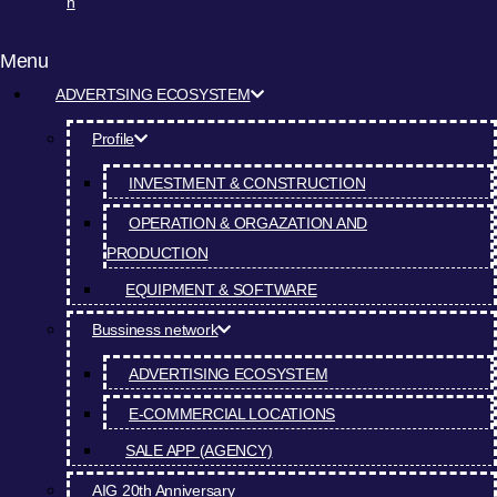
n
Menu
ADVERTSING ECOSYSTEM
Profile
INVESTMENT & CONSTRUCTION
OPERATION & ORGAZATION AND
PRODUCTION
EQUIPMENT & SOFTWARE
Bussiness network
ADVERTISING ECOSYSTEM
E-COMMERCIAL LOCATIONS
SALE APP (AGENCY)
AIG 20th Anniversary