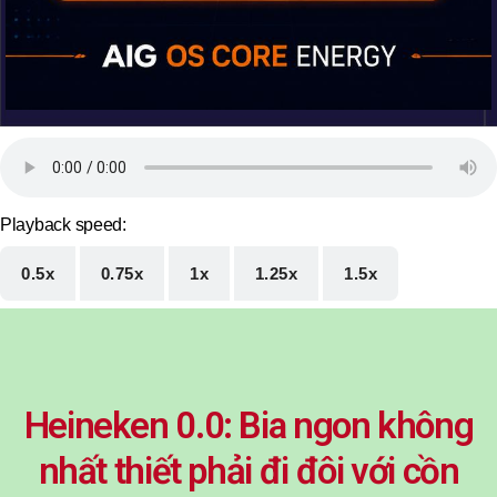
Playback speed:
0.5x
0.75x
1x
1.25x
1.5x
Heineken 0.0: Bia ngon không
nhất thiết phải đi đôi với cồn