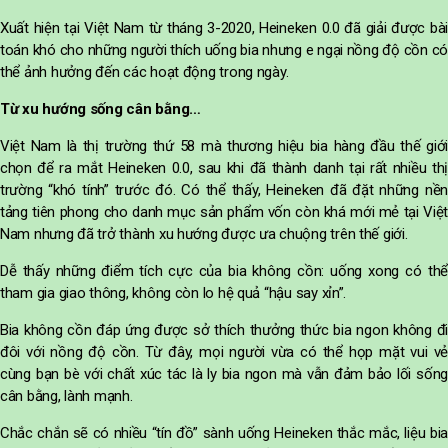
Xuất hiện tại Việt Nam từ tháng 3-2020, Heineken 0.0 đã giải được bài
toán khó cho những người thích uống bia nhưng e ngại nồng độ cồn có
thể ảnh hưởng đến các hoạt động trong ngày.
Từ xu hướng sống cân bằng…
Việt Nam là thị trường thứ 58 mà thương hiệu bia hàng đầu thế giới
chọn để ra mắt Heineken 0.0, sau khi đã thành danh tại rất nhiều thị
trường “khó tính” trước đó. Có thể thấy, Heineken đã đặt những nền
tảng tiên phong cho danh mục sản phẩm vốn còn khá mới mẻ tại Việt
Nam nhưng đã trở thành xu hướng được ưa chuộng trên thế giới.
Dễ thấy những điểm tích cực của bia không cồn: uống xong có thể
tham gia giao thông, không còn lo hệ quả “hậu say xỉn”.
Bia không cồn đáp ứng được sở thích thưởng thức bia ngon không đi
đôi với nồng độ cồn. Từ đây, mọi người vừa có thể họp mặt vui vẻ
cùng bạn bè với chất xúc tác là ly bia ngon mà vẫn đảm bảo lối sống
cân bằng, lành mạnh.
Chắc chắn sẽ có nhiều “tín đồ” sành uống Heineken thắc mắc, liệu bia