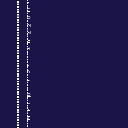
-
C
O
M
M
E
R
C
I
A
L
L
O
C
A
T
I