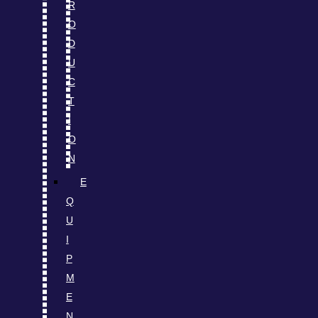
R
O
D
U
C
T
I
O
N
E
Q
U
I
P
M
E
N