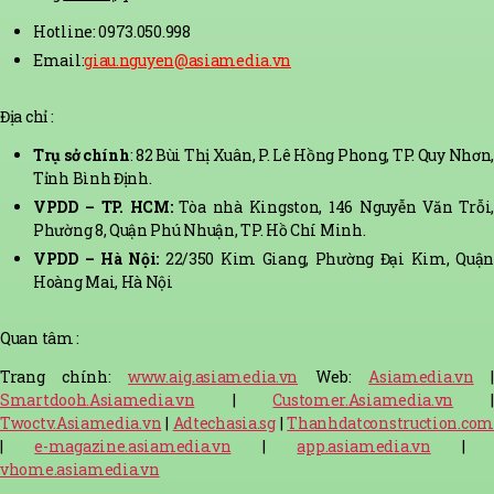
Hotline: 0973.050.998
Email:
giau.nguyen@asiamedia.vn
Địa chỉ :
Trụ sở chính
: 82 Bùi Thị Xuân, P. Lê Hồng Phong, TP. Quy Nhơn
Tỉnh Bình Định.
VPDD – TP. HCM:
Tòa nhà Kingston, 146 Nguyễn Văn Trỗi,
Phường 8, Quận Phú Nhuận, TP. Hồ Chí Minh.
VPDD – Hà Nội:
22/350 Kim Giang, Phường Đại Kim, Quận
Hoàng Mai, Hà Nội
Quan tâm :
Trang chính:
www.aig.asiamedia.vn
Web:
Asiamedia.vn
Smartdooh.Asiamedia.vn
|
Customer.Asiamedia.vn
|
Twoctv.Asiamedia.vn
|
Adtechasia.sg
|
Thanhdatconstruction.com
|
e-magazine.asiamedia.vn
|
app.asiamedia.vn
|
vhome.asiamedia.vn