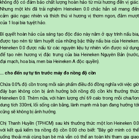
không độ có đảm bảo chất lượng hoàn hảo từ mùi hương đến vị giác.
Nhưng một khi đã trải nghiệm Heineken 0.0 chắc hẳn sẽ mang đến
cảm giác ngạc nhiên và thích thú vì hương vị thơm ngon, đằm mượt
của 1 loại bia tuyệt hảo.
Bí quyết hoàn hảo của sáng tạo độc đáo này nằm ở quy trình nấu bia,
được tạo nên từ tâm huyết của những bậc thầy nấu bia của Heineken.
Heineken 0.0 được nấu từ các nguyên liệu tự nhiên vốn được sử dụng
để tạo nên hương vị đặc trưng của bia Heineken Nguyên Bản (nước,
đại mạch, hoa bia, men bia Heineken A độc quyền).
… cho đến sự tự tin trước máy đo nồng độ cồn
Chứa 0.0% độ cồn trong mỗi sản phẩm điều đó đồng nghĩa với việc giờ
đây bạn không còn bị ảnh hưởng bởi nồng độ cồn khi thưởng thức
Heineken 0.0. Thêm nữa, với hàm lượng chỉ 69 calo trong mỗi chai/lon
dung tích 330ml, lối sống cân bằng, lành mạnh mà bạn đang hướng tới
cũng sẽ không bị ảnh hưởng.
Chị Thanh Huyền (TPHCM) sau khi thưởng thức một lon Heineken 0.0
với kết quả kiểm tra nồng độ cồn 0.00 cho biết: “Bây giờ mình có thể
uống thoải mái cùng bạn bè mà vẫn có thể an toàn khi tham gia giao