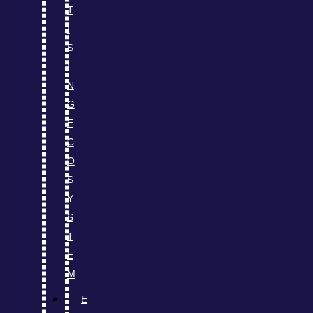
T
I
S
I
N
G
E
C
O
S
Y
S
T
E
M
E