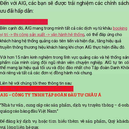
Đến với AIG, các bạn sẽ được trải nghiệm các chính sách
ưu đãi hấp dẫn:
Chính sách bán hàng
Bên cạnh đó, AIG mang trong mình tất cả các dịch vụ từ khâu
booking
vị trí -> thi công sản xuất -> vận hành hệ thống
, có thể đáp ứng cho
khách hàng hệ thống quảng cáo tiên tiến và hiện đại , tăng hiệu quả
truyền thông thương hiệu khách hàng khi chọn AIG thực hiện điều đó.
Với hơn 15 năm kinh nghiệm trong lĩnh vực quảng cáo và hệ thống sản
phẩm của mình cùng đội ngũ nhân viên chuyện nghiệp. AIG tự tin có
thể mang lại hiệu quả tối ưu và độc đáo nhất cho Tập đoàn Danh Khôi
nói riêng và tất cả các đơn vị đồng hành nói chung.
Liên hệ với chúng tôi theo thông tin sau:
Liên hệ quảng cáo 0973.050.998
AIG – CÔNG TY TNHH TẬP ĐOÀN ĐẦU TƯ CHÂU Á
“Nhà tư vấn , cung cấp các sản phẩm, dịch vụ truyền thông – d-ooh
quảng cáo hàng đầu Việt Nam“
Để đăng ký dịch vụ hoặc tìm hiểu thêm về sản phẩm, Quý khách
vui lòng
liên hệ
qua: