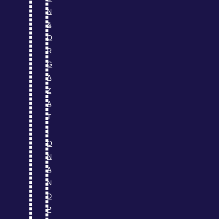
N
&
O
R
G
A
Z
A
T
I
O
N
A
N
D
P