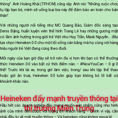
thông”. Anh Hoàng Khải (TP.HCM) cũng vậy. Anh nói: “Những cuộc chơi,
tụ tập bạn bè, mình sẽ uống loại bia này để đảm bảo an toàn cho bản
thân”.
Với những người nổi tiếng như MC Quang Bảo, Giám đốc sáng tạo
Denis Đặng, huấn luyện viên thể hình Trang Lê hay những gương mặt
có tầm ảnh hưởng trong giới trẻ Việt như Huy Trần, Maxk Nguyễn… đều
lựa chọn Heineken 0.0 cho một lối sống cân bằng mà họ cùng với hàng
triệu người trẻ Việt đang cùng theo đuổi.
Mỗi ngày của bạn giờ đây sẽ trở nên đa vị hơn khi bạn có thể thưởng
thức Heineken 0.0 vào bất cứ thời điểm nào – #NowYouCan – 0 gì 0
thể! Trước khi lái xe, trong giờ làm việc, trong/ sau khi tập thể thao
hoặc giờ ăn trưa, Heineken 0.0 luôn giúp bạn không bỏ lỡ bất cứ
khoảnh khắc nào.
Heineken đẩy mạnh truyền thông tại
Hầu hết các doanh nghiệp đều mong muốn sản phẩm cũng như hình
thị trường Miền Trung
ảnh của mình đến được với lượng lớn khách hàng – Chính vì vậy, cần
phải đầu tư về mặt truyền thông – Và heineken cũng không ngoại lệ.