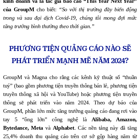
kinh doanh và là tác giả báo cáo “This Year Next Year”
của GroupM
cho biết:
“So với thị trường đầy biến động
trong và sau đại dịch Covid-19, chúng tôi mong đợi mức
tăng trưởng bình thường theo thời gian.”
PHƯƠNG TIỆN QUẢNG CÁO NÀO SẼ
PHÁT TRIỂN MẠNH MẼ NĂM 2024?
GroupM và Magna cho rằng các kênh kỹ thuật số “thuần
tuý” (bao gồm phương tiện truyền thông bán lẻ, phương tiện
truyền thông xã hội và YouTube) hoặc phương tiện truyền
thông sẽ phát triển vào năm 2024. Theo dự báo của
GroupM, phần lớn mức tăng trưởng quảng cáo đang rơi vào
tay 5 “ông lớn” công nghệ là
Alibaba, Amazon,
Bytedance, Meta
và
Alphabet
. Các nền tảng này đã tăng
25,4% doanh thu quảng cáo trên cơ sở gộp hàng năm từ