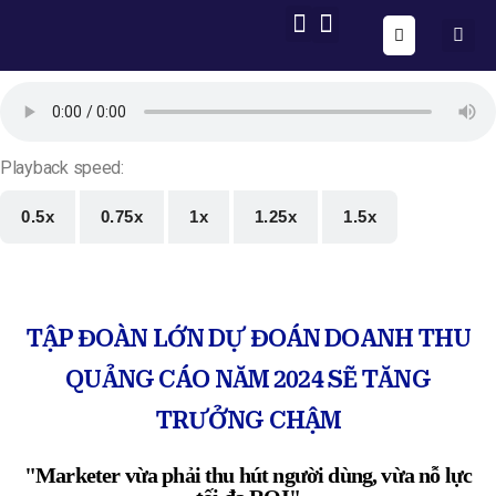
ONE FORM – FULL AUTOMATION
AIG OS CORE
Playback speed:
0.5x
0.75x
1x
1.25x
1.5x
TẬP ĐOÀN LỚN DỰ ĐOÁN DOANH THU
QUẢNG CÁO NĂM 2024 SẼ TĂNG
TRƯỞNG CHẬM
"Marketer vừa phải thu hút người dùng, vừa nỗ lực