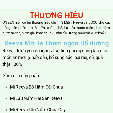
THƯƠNG HIỆU
UNIBEN hiện có ba thương hiệu chính: 3 Miền, Reeva và JOCO cho các
dòng sản phẩm: mì ăn liền, cháo, phở, hủ tiếu, nước mắm, hạt nêm,
nước tương, nước giải khát phục vụ nhu cầu trong nước và xuất khẩu.
Reeva Mới lạ Thơm ngon Bổ dưỡng
Reeva được yêu chuộng vì sự tiên phong sáng tạo các
món ăn mới lạ, hấp dẫn, bổ sung các loại rau, củ, quả
thật 100%
Gồm các sản phẩm :
Mì Reeva Bò Hầm Cải Chua
Mì Lẩu Nấm Hải Sản Reeva
Mì Reeva Lẩu Nấm Chua Cay