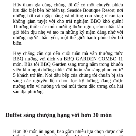
Hãy tham gia cùng chúng tôi để có một chuyến phiêu
lưu đặc biệt bên bờ biển tại Seaside Boutique Resort, nơi
những bãi cát ngập nắng và những con sóng rì rào tạo
không gian tuyệt vời cho trải nghiệm BBQ khó quên!
Thưởng thức các món nướng thơm ngon, cảm nhận làn
gió biển dịu nhẹ và tạo ra những kỷ niệm đáng nhớ với
những người thân yêu, một thế giới hạnh phúc bên bờ
biển.
Hay chẳng cần đợi đến cuối tuần mà vẫn thưởng thức
BBQ nướng với dịch vụ BBQ GARDEN COMBO 11
món. Bữa tối BBQ Garden sang trọng nằm trong khuôn
viên khu nghỉ dưỡng nhiệt đới luôn sẵn sàng phục vụ từ
5 khách trở lên. Nơi đầu bếp của chúng tôi chuẩn bị sẵn
sàng các nguyên liệu chọn lọc kỹ lưỡng, đang được
nướng trên vỉ nướng và toả mùi thơm đặc trưng của hải
sản địa phương.
Buffet sáng thượng hạng với hơn 30 món
Hơn 30 món ăn ngon, bao gồm nhiều lựa chọn được chế