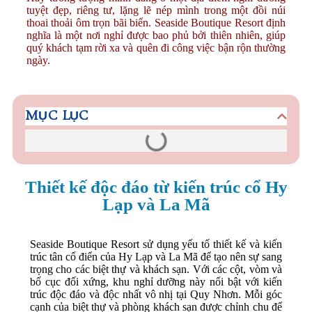
tuyệt đẹp, riêng tư, lặng lẽ nép mình trong một đồi núi
thoai thoải ôm trọn bãi biển. Seaside Boutique Resort định
nghĩa là một nơi nghỉ được bao phủ bởi thiên nhiên, giúp
quý khách tạm rời xa và quên đi công việc bận rộn thường
ngày.
MỤC LỤC
Thiết kế độc đáo từ kiến trúc cổ Hy
Lạp và La Mã
Seaside Boutique Resort sử dụng yếu tố thiết kế và kiến
trúc tân cổ điển của Hy Lạp và La Mã để tạo nên sự sang
trọng cho các biệt thự và khách sạn. Với các cột, vòm và
bố cục đối xứng, khu nghỉ dưỡng này nổi bật với kiến
trúc độc đáo và độc nhất vô nhị tại Quy Nhơn. Mỗi góc
cạnh của biệt thự và phòng khách sạn được chỉnh chu để