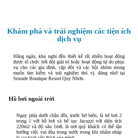
Khám phá và trải nghiệm các tiện ích
dịch vụ
Hằng ngày, khu nghỉ đều thiết kế rất nhiều hoạt động
được tổ chức bởi đội giải trí hoặc hoạt động tự do phục
vụ cho các gia đình, cặp đôi và các hội nhóm mong
muốn tìm kiếm và trải nghiệm thú vị, đáng nhớ tại
Seaside Boutique Resort Quy Nhơn.
Hồ bơi ngoài trời
Ngay phía dưới chân đồi, trước bờ biển, là bể bơi 2
trong 1 với hồ bơi và bể sục Jacuzzi với diện tích
220m2 và độ sâu 1m8, là nơi quý khách có thể tận
hưởng việc vui đùa trong nước trong khi nhấm nháp
ly cocktail yêu thích của mình.