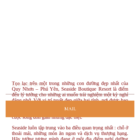
Tọa lạc trên một trong những con đường đẹp nhất của
Quy Nhơn – Phú Yên, Seaside Boutique Resort là điểm
đến lý tưởng cho những ai muốn trải nghiệm một kỳ nghỉ
đáng nhớ. Với vị trí tuyệt đẹp giữa hai tỉnh, nơi được bao
phủ bởi vẻ đẹp hoang sơ của thiên nhiên, Seaside
MAIL
Boutique Resort cam kết mang đến cho du khách một
cuộc sống đơn giản nhưng đặc biệt.
Seaside luôn tập trung vào ba điều quan trọng nhất : chỗ ở
thoải mái, những món ăn ngon và dịch vụ thượng hạng.
Hãy tưởng tượng mình đang ở một địa điểm nghỉ dưỡng