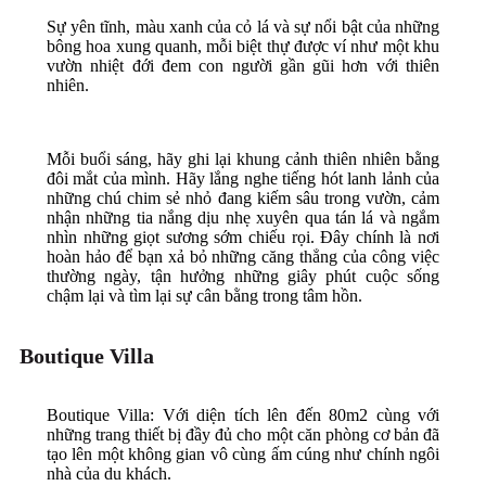
Sự yên tĩnh, màu xanh của cỏ lá và sự nổi bật của những
bông hoa xung quanh, mỗi biệt thự được ví như một khu
vườn nhiệt đới đem con người gần gũi hơn với thiên
nhiên.
Mỗi buổi sáng, hãy ghi lại khung cảnh thiên nhiên bằng
đôi mắt của mình. Hãy lắng nghe tiếng hót lanh lảnh của
những chú chim sẻ nhỏ đang kiếm sâu trong vườn, cảm
nhận những tia nắng dịu nhẹ xuyên qua tán lá và ngắm
nhìn những giọt sương sớm chiếu rọi. Đây chính là nơi
hoàn hảo để bạn xả bỏ những căng thẳng của công việc
thường ngày, tận hưởng những giây phút cuộc sống
chậm lại và tìm lại sự cân bằng trong tâm hồn.
Boutique Villa
Boutique Villa: Với diện tích lên đến 80m2 cùng với
những trang thiết bị đầy đủ cho một căn phòng cơ bản đã
tạo lên một không gian vô cùng ấm cúng như chính ngôi
nhà của du khách.