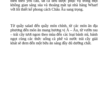
biến theo yêu cầu, tất cả đều được phục vụ trong một
không gian sáng sủa và thoáng mát tại nhà hàng Wharf
với lối thiết kế phong cách Châu Âu sang trọng.
Từ quầy salad đến quầy món chính, từ các món ăn địa
phương đến món ăn mang hương vị Á – Âu, từ vườn rau
– trái cây tươi ngon theo mùa đến các loại bánh mì, bánh
ngọt cùng các thức uống cà phê và nước trái cây giải
khát sẽ đem đến một bữa ăn sáng đầy đủ dưỡng chất.