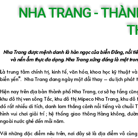
NHA TRANG - THÀNH
T
Nha Trang được mệnh danh là hòn ngọc của biển Đông, nổi tiến
và nền ẩm thực đa dạng. Nha Trang xứng đáng là một trong
L
à trung tâm chính trị, kinh tế, văn hóa, khoa học kỹ thuật 
biển yến”. Nha Trang đang ngày một đổi thay – du lịch phát 
Hiện nay trên địa bàn thành phố Nha Trang, cơ sở hạ tầng cũ
khu đô thị ven sông Tắc, khu đô thị Mipeco Nha Trang, khu đô 
đó rất nhiều di tích, danh lam thắng cảnh nổi tiếng và chuỗi
hình vui chơi giải trí ; hệ thống giao thông Hàng không, đư
ngoài nước ghé đến mỗi năm.
Với những đặc điểm nêu trên, nơi đây sẽ là địa điểm vô cùn