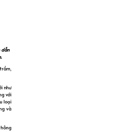
p dẫn
.
 trầm,
ới như
ng với
u loại
ong và
 thông