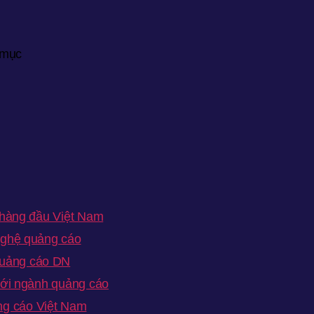
 mục
 hàng đầu Việt Nam
 nghệ quảng cáo
quảng cáo DN
mới ngành quảng cáo
ng cáo Việt Nam