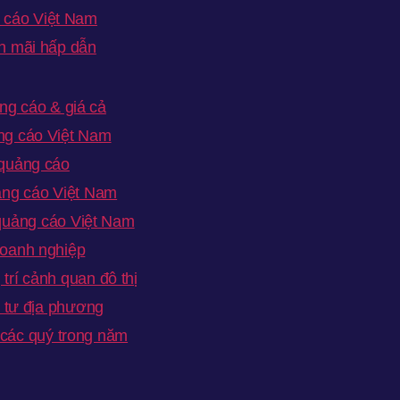
 cáo Việt Nam
ến mãi hấp dẫn
ng cáo & giá cả
ng cáo Việt Nam
 quảng cáo
ảng cáo Việt Nam
quảng cáo Việt Nam
doanh nghiệp
 trí cảnh quan đô thị
u tư địa phương
 các quý trong năm