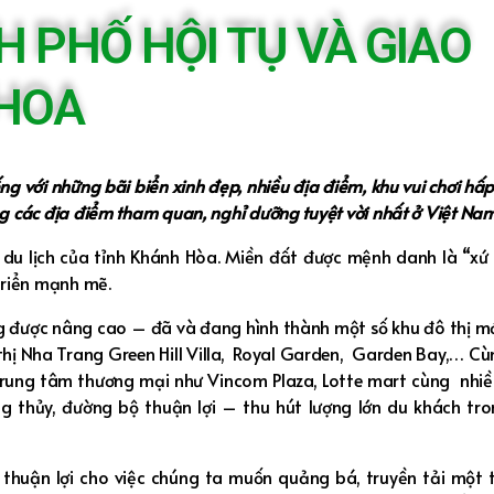
 PHỐ HỘI TỤ VÀ GIAO
HOA
g với những bãi biển xinh đẹp, nhiều địa điểm, khu vui chơi hấ
 các địa điểm tham quan, nghỉ dưỡng tuyệt vời nhất ở Việt Nam
và du lịch của tỉnh Khánh Hòa. Miền đất được mệnh danh là “xứ
triển mạnh mẽ.
ng được nâng cao – đã và đang hình thành một số khu đô thị m
thị Nha Trang Green Hill Villa, Royal Garden, Garden Bay,… Cù
 Trung tâm thương mại như Vincom Plaza, Lotte mart cùng nhiề
ờng thủy, đường bộ thuận lợi – thu hút lượng lớn du khách tr
g thuận lợi cho việc chúng ta muốn quảng bá, truyền tải một