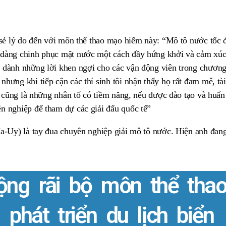
 sẻ lý do đến với môn thể thao mạo hiểm này: “Mô tô nước tốc 
dàng chinh phục mặt nước một cách đầy hứng khởi và cảm xúc.
 dành những lời khen ngợi cho các vận động viên trong chươn
hưng khi tiếp cận các thí sinh tôi nhận thấy họ rất đam mê, tà
ọ cũng là những nhân tố có tiềm năng, nếu được đào tạo và huấn 
n nghiệp để tham dự các giải đấu quốc tế”
a-Uy) là tay đua chuyên nghiệp giải mô tô nước. Hiện anh đang 
ộng rãi bộ môn thể tha
phát triển du lịch biển