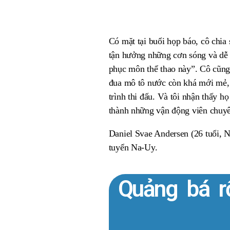
Có mặt tại buổi họp báo, cô chia
tận hưởng những cơn sóng và dễ 
phục môn thể thao này”. Cô cũng
đua mô tô nước còn khá mới mẻ, n
trình thi đấu. Và tôi nhận thấy h
thành những vận động viên chuyê
Daniel Svae Andersen (26 tuổi, N
tuyển Na-Uy.
Quảng bá r