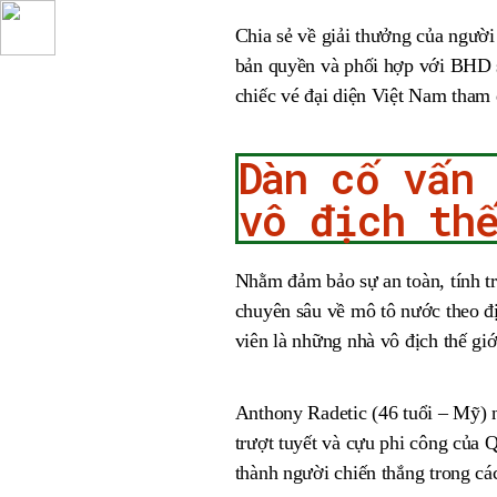
Chia sẻ về giải thưởng của ngư
bản quyền và phối hợp với BHD s
chiếc vé đại diện Việt Nam tham
Dàn cố vấn
vô địch th
Nhằm đảm bảo sự an toàn, tính tru
chuyên sâu về mô tô nước theo đ
viên là những nhà vô địch thế gi
Anthony Radetic (46 tuổi – Mỹ) 
trượt tuyết và cựu phi công của 
thành người chiến thắng trong c