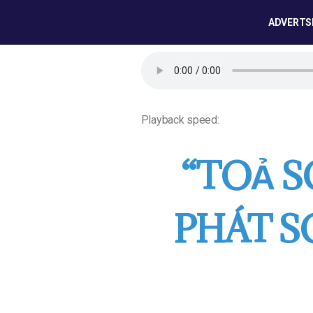
ADVERTS
Playback speed:
“TOẢ 
PHÁT S