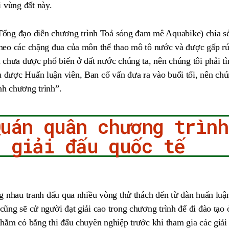
 vùng đất này.
ng đạo diễn chương trình Toả sóng đam mê Aquabike) chia sẻ
 theo các chặng đua của môn thể thao mô tô nước và được gấp r
i chưa được phổ biến ở đất nước chúng ta, nên chúng tôi phải tì
 được Huấn luận viên, Ban cố vấn đưa ra vào buổi tối, nên chú
nh chương trình”.
Quán quân chương trình
c giải đấu quốc tế
ùng nhau tranh đấu qua nhiều vòng thử thách đến từ dàn huấn luậ
cũng sẽ cử người đạt giải cao trong chương trình để đi đào tạo
 nhằm có bằng thi đấu chuyên nghiệp trước khi tham gia các giải