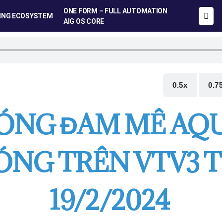
ONE FORM – FULL AUTOMATION
ING ECOSYSTEM
AIG OS CORE
0.5x
0.7
SÓNG ĐAM MÊ AQU
ÓNG TRÊN VTV3 
19/2/2024