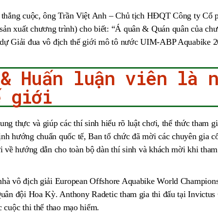
ời thắng cuộc, ông Trần Việt Anh – Chủ tịch HĐQT Công ty Cổ
ản xuất chương trình) cho biết: “Á quân & Quán quân của chươ
 dự Giải đua vô địch thế giới mô tô nước UIM-ABP Aquabike 2
 & Huấn luận viên là 
ế giới
ng thực và giúp các thí sinh hiểu rõ luật chơi, thể thức tham g
ịnh hướng chuẩn quốc tế, Ban tổ chức đã mời các chuyên gia cố
ới về hướng dẫn cho toàn bộ dàn thí sinh và khách mời khi tham
nhà vô địch giải European Offshore Aquabike World Champions
Quân đội Hoa Kỳ. Anthony Radetic tham gia thi đấu tại Invict
ác cuộc thi thể thao mạo hiểm.