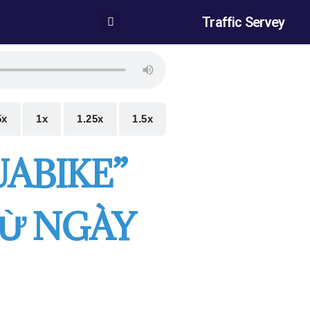
Traffic Servey
5x
1x
1.25x
1.5x
ABIKE”
TỪ NGÀY