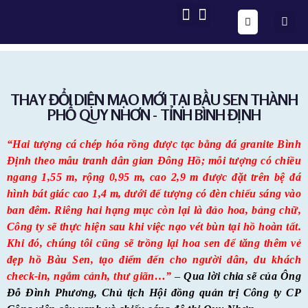
ONE FORM – FULL AUTOMATION
AIG OS CORE
THAY ĐỔI DIỆN MẠO MỚI TẠI BẦU SEN THÀNH
PHỐ QUY NHƠN - TỈNH BÌNH ĐỊNH
“Hai tượng cá chép hóa rồng được tạc bằng đá granite Bình
Định theo mẫu tranh dân gian Đông Hồ; mỗi tượng có chiều
ngang 1,55 m, rộng 0,95 m, cao 2,9 m được đặt trên bệ đá
hình bát giác cao 1,4 m, dưới đế tượng có đèn chiếu sáng vào
ban đêm. Riêng hai hạng mục còn lại là đảo hoa, bảng chữ,
Công ty sẽ thực hiện sau khi việc nạo vét bùn tại hồ hoàn tất.
Khi đó, chúng tôi cũng sẽ trồng lại hoa sen để tăng thêm vẻ
đẹp hồ Bàu Sen, tạo điểm đến cho người dân, du khách
check-in, ngắm cảnh, thư giãn…”
–
Qua lời chia sẽ của Ông
Đỗ Đình Phương, Chủ tịch Hội đồng quản trị Công ty CP