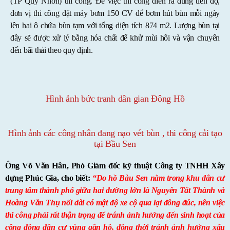
(TP Quy Nhơn) thi công. Để việc thi công diễn ra đúng tiến độ,
đơn vị thi công đặt máy bơm 150 CV để bơm hút bùn mỗi ngày
lên hai ô chứa bùn tạm với tổng diện tích 874 m2. Lượng bùn tại
đây sẽ được xử lý bằng hóa chất để khử mùi hôi và vận chuyển
đến bãi thải theo quy định.
Hình ảnh bức tranh dân gian Đông Hồ
Hình ảnh các công nhân đang nạo vét bùn , thi công cải tạo
tại Bầu Sen
Ông Võ Văn Hân, Phó Giám đốc kỹ thuật Công ty TNHH Xây
dựng Phúc Gia, cho biết:
“Do hồ Bàu Sen nằm trong khu dân cư
trung tâm thành phố giữa hai đường lớn là Nguyễn Tất Thành và
Hoàng Văn Thụ nối dài có mật độ xe cộ qua lại đông đúc, nên việc
thi công phải rất thận trọng để tránh ảnh hưởng đến sinh hoạt của
cộng đồng dân cư vùng gần hồ, đồng thời tránh ảnh hưởng xấu