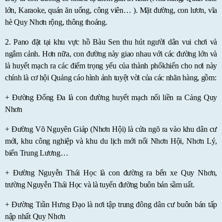
lớn, Karaoke, quán ăn uống, công viên… ). Mặt đường, con lươn, vĩa
hè Quy Nhơn rộng, thông thoáng.
2. Pano đặt tại khu vực hồ Bàu Sen thu hút người dân vui chơi và
ngắm cảnh. Hơn nữa, con đường này giao nhau với các đường lớn và
là huyết mạch ra các điểm trọng yếu của thành phốkhiến cho nơi này
chính là cơ hội Quảng cáo hình ảnh tuyệt vời của các nhãn hàng, gồm:
+ Đường Đống Đa là con đường huyết mạch nối liền ra Cảng Quy
Nhơn
+ Đường Võ Nguyên Giáp (Nhơn Hội) là cửa ngõ ra vào khu dân cư
mới, khu công nghiệp và khu du lịch mới nổi Nhơn Hội, Nhơn Lý,
biển Trung Lương…
+ Đường Nguyễn Thái Học là con đường ra bến xe Quy Nhơn,
trường Nguyễn Thái Học và là tuyến đường buôn bán sầm uất.
+ Đường Trần Hưng Đạo là nơi tập trung đông dân cư buôn bán tấp
nập nhất Quy Nhơn