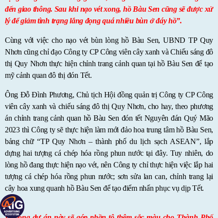
đến giao thông. Sau khi nạo vét xong, hồ Bàu Sen cũng sẽ được xử
lý để giảm tình trạng lắng đọng quá nhiều bùn ở đáy hồ”.
Cùng với việc cho nạo vét bùn lòng hồ Bàu Sen, UBND TP Quy
Nhơn cũng chỉ đạo Công ty CP Công viên cây xanh và Chiếu sáng đô
thị Quy Nhơn thực hiện chỉnh trang cảnh quan tại hồ Bàu Sen để tạo
mỹ cảnh quan đô thị đón Tết.
Ông Đỗ Đình Phương, Chủ tịch Hội đồng quản trị Công ty CP Công
viên cây xanh và chiếu sáng đô thị Quy Nhơn, cho hay, theo phương
án chỉnh trang cảnh quan hồ Bàu Sen đón tết Nguyên đán Quý Mão
2023 thì Công ty sẽ thực hiện làm mới đảo hoa trung tâm hồ Bàu Sen,
bảng chữ “TP Quy Nhơn – thành phố du lịch sạch ASEAN”, lắp
dựng hai tượng cá chép hóa rồng phun nước tại đây. Tuy nhiên, do
lòng hồ đang thực hiện nạo vét, nên Công ty chỉ thực hiện việc lắp hai
tượng cá chép hóa rồng phun nước; sơn sửa lan can, chỉnh trang lại
cây hoa xung quanh hồ Bàu Sen để tạo điểm nhấn phục vụ dịp Tết.
Hi vọng dự án này sẽ góp phần tô thêm sắc màu cho Thành Phố