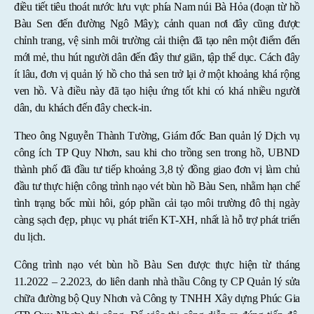
điều tiết tiêu thoát nước lưu vực phía Nam núi Bà Hỏa (đoạn từ hồ
Bàu Sen đến đường Ngô Mây); cảnh quan nơi đây cũng được
chỉnh trang, vệ sinh môi trường cải thiện đã tạo nên một điểm đến
mới mẻ, thu hút người dân đến đây thư giãn, tập thể dục. Cách đây
ít lâu, đơn vị quản lý hồ cho thả sen trở lại ở một khoảng khá rộng
ven hồ. Và điều này đã tạo hiệu ứng tốt khi có khá nhiều người
dân, du khách đến đây check-in.
Theo ông Nguyễn Thành Tường, Giám đốc Ban quản lý Dịch vụ
công ích TP Quy Nhơn, sau khi cho trồng sen trong hồ, UBND
thành phố đã đầu tư tiếp khoảng 3,8 tỷ đồng giao đơn vị làm chủ
đầu tư thực hiện công trình nạo vét bùn hồ Bàu Sen, nhằm hạn chế
tình trạng bốc mùi hôi, góp phần cải tạo môi trường đô thị ngày
càng sạch đẹp, phục vụ phát triển KT-XH, nhất là hỗ trợ phát triển
du lịch.
Công trình nạo vét bùn hồ Bàu Sen được thực hiện từ tháng
11.2022 – 2.2023, do liên danh nhà thầu Công ty CP Quản lý sửa
chữa đường bộ Quy Nhơn và Công ty TNHH Xây dựng Phúc Gia