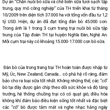
Dự án “Chăn nuôi bò sữa và chế biến sữa tươi sạch tập
trung, quy mô công nghiệp” của TH triển khai từ tháng
10/2009 trên diện tích 37.000 ha với tổng vốn đầu tư 1,2
tỷ USD. Hiện, dự án đã đạt tổng đàn bò 45.000 con.
Trong ảnh là 1 trong 3 cụm trang trại nuôi bò sữa tập
trung của Tập đoàn TH tại huyện Nghĩa Đàn, Nghệ An.
Mỗi cụm trại này có khoảng 15.000-17.000 con bò sữa.
Đàn bò của trong trang trại TH hoàn toàn được nhập từ
Mỹ, Úc, New Zealand, Canada… có phả hệ rõ ràng, đảm
bảo cho ra loại sữa tốt nhất. Không những thế, các “cô”
bò tại đây được gắn chíp theo dõi sức khỏe và độ tăng
trưởng, hệ thống chuồng trại có có quạt gió, điều hòa
không khí đảm bảo điều kiện sống tốt nhất và đặc biệt
các “cô” bò được tắm mát và nghe nhạc hằng ngày