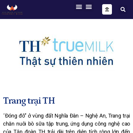
ONE FORM – FULL AUTOMATION
AIG OS CORE
Trang trại TH
“
Đóng đô” ở vùng đất Nghĩa Đàn – Nghệ An, Trang trại
chăn nuôi bò sữa tập trung, ứng dụng công nghệ cao
của Tập đoàn TH trải dài trên diện tích rộng lớn đến