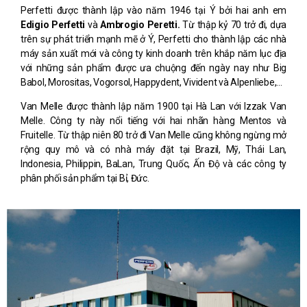
Perfetti được thành lập vào năm 1946 tại Ý bởi hai anh em
Edigio Perfetti
và
Ambrogio Peretti.
Từ thập kỷ 70 trở đi, dựa
trên sự phát triển mạnh mẽ ở Ý, Perfetti cho thành lập các nhà
máy sản xuất mới và công ty kinh doanh trên khắp năm lục địa
với những sản phẩm được ưa chuộng đến ngày nay như Big
Babol, Morositas, Vogorsol, Happydent, Vivident và Alpenliebe,…
Van Melle được thành lập năm 1900 tại Hà Lan với Izzak Van
Melle. Công ty này nổi tiếng với hai nhãn hàng Mentos và
Fruitelle. Từ thập niên 80 trở đi Van Melle cũng không ngừng mở
rộng quy mô và có nhà máy đặt tại Brazil, Mỹ, Thái Lan,
Indonesia, Philippin, BaLan, Trung Quốc, Ấn Độ và các công ty
phân phối sản phẩm tại Bỉ, Đức.