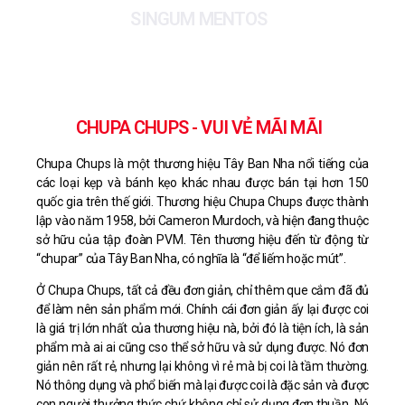
SINGUM MENTOS
CHUPA CHUPS - VUI VẺ MÃI MÃI
Chupa Chups là một thương hiệu Tây Ban Nha nổi tiếng của
các loại kẹp và bánh kẹo khác nhau được bán tại hơn 150
quốc gia trên thế giới. Thương hiệu Chupa Chups được thành
lập vào năm 1958, bởi Cameron Murdoch, và hiện đang thuộc
sở hữu của tập đoàn PVM. Tên thương hiệu đến từ động từ
“chupar” của Tây Ban Nha, có nghĩa là “để liếm hoặc mút”.
Ở Chupa Chups, tất cả đều đơn giản, chỉ thêm que cắm đã đủ
để làm nên sản phẩm mới. Chính cái đơn giản ấy lại được coi
là giá trị lớn nhất của thương hiệu nà, bởi đó là tiện ích, là sản
phẩm mà ai ai cũng cso thể sở hữu và sử dụng được. Nó đơn
giản nên rất rẻ, nhưng lại không vì rẻ mà bị coi là tầm thường.
Nó thông dụng và phổ biến mà lại được coi là đặc sản và được
con người thưởng thức chứ không chỉ sử dụng đơn thuần. Nó