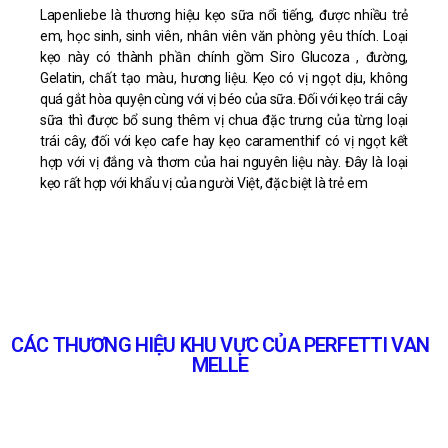
Lapenliebe là thương hiệu kẹo sữa nổi tiếng, được nhiều trẻ
em, học sinh, sinh viên, nhân viên văn phòng yêu thích. Loại
kẹo này có thành phần chính gồm Siro Glucoza , đường,
Gelatin, chất tạo màu, hương liệu. Kẹo có vị ngọt dịu, không
quá gắt hòa quyện cùng với vị béo của sữa. Đối với kẹo trái cây
sữa thì được bổ sung thêm vị chua đặc trưng của từng loại
trái cây, đối với kẹo cafe hay kẹo caramenthif có vị ngọt kết
hợp với vị đắng và thơm của hai nguyên liệu này. Đây là loại
kẹo rất hợp với khẩu vị của người Việt, đặc biệt là trẻ em
CÁC THƯƠNG HIỆU KHU VỰC CỦA PERFETTI VAN
MELLE