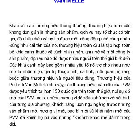
VAN MELLE
Khác với các thương hiệu thông thường, thương hiệu toàn cầu
không đơn giản là những sản phẩm, dịch vụ hay tổ chức có tên
gọi, độ nhân diện và uy tín được một cộng đồng nhỏ công nhận.
Đúng như cái tên của nó, thương hiệu toàn cầu là tập hợp toàn
bộ khía cạnh thuộc về cách nhìn nhận, ghi nhớ về một công ty,
sản phẩm, dịch vụ nào đó được nhiều người trên thế giới biết đến.
Các khía cạnh này bao gồm nhiều yếu tố nổ trợ cho nhau như:
mô tả nhận diện, giá trị, thuộc tính, cá tính, mối quan hệ ràng
buộc giữa thương hiệu và người tiêu dùng. Thương hiệu của
Perfetti Van Melle là như vậy, các thương hiệu toàn cầu của PVM
được yêu thích tại hơn 150 quốc gia trên toàn thế giới, nơi sự đổi
mới của PVM tạo ra những hương vị độc đáo phù hợp với sở thích
của từng địa phương. Khách hàng luôn ngỡ ngàng trước những
sản phẩm mới, hương vị mới, bao bì mới và khái niệm mới của
PVM đã khiến họ rơi vào những “khoảnh khắc mê đắm” trong
đời.