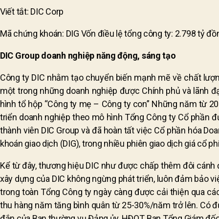
Viết tắt: DIC Corp
Mã chứng khoán: DIG Vốn điều lệ tổng công ty: 2.798 tỷ đồ
DIC Group doanh nghiệp năng động, sáng tạo
Công ty DIC nhằm tạo chuyển biến mạnh mẽ về chất lượng, 
một trong những doanh nghiệp được Chính phủ và lãnh đạo
hình tổ hộp “Công ty mẹ – Công ty con” Những năm từ 2006
triển doanh nghiệp theo mô hình Tổng Công ty Cổ phần đ
thành viên DIC Group và đã hoàn tất việc Cổ phần hóa Do
khoán giao dịch (DIG), trong nhiều phiên giao dịch giá cổ p
Kể từ đây, thương hiệu DIC như được chấp thêm đôi cánh để 
xây dựng của DIC không ngừng phát triển, luôn đảm bảo v
trong toàn Tổng Công ty ngày càng được cải thiện qua các
thu hàng năm tăng bình quân từ 25-30%/năm trở lên. Có đ
đắn của Ban thường vụ Đảng ủy, HĐQT, Ban Tổng Giám đốc