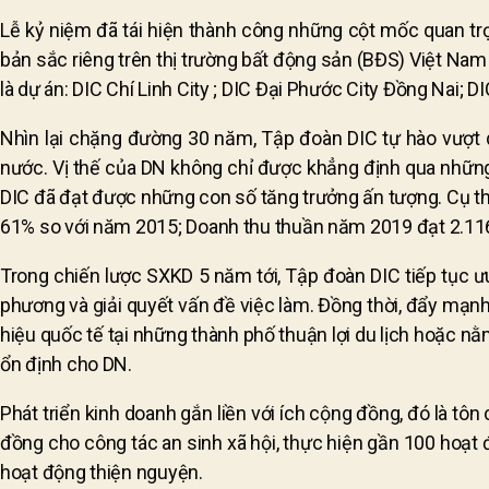
Lễ kỷ niệm đã tái hiện thành công những cột mốc quan trọ
bản sắc riêng trên thị trường bất động sản (BĐS) Việt Nam
là dự án: DIC Chí Linh City ; DIC Đại Phước City Đồng Na
Nhìn lại chặng đường 30 năm, Tập đoàn DIC tự hào vượt q
nước. Vị thế của DN không chỉ được khẳng định qua những
DIC đã đạt được những con số tăng trưởng ấn tượng. Cụ th
61% so với năm 2015; Doanh thu thuần năm 2019 đạt 2.116 
Trong chiến lược SXKD 5 năm tới, Tập đoàn DIC tiếp tục ưu t
phương và giải quyết vấn đề việc làm. Đồng thời, đẩy mạnh 
hiệu quốc tế tại những thành phố thuận lợi du lịch hoặc nằm
ổn định cho DN.
Phát triển kinh doanh gắn liền với ích cộng đồng, đó là tô
đồng cho công tác an sinh xã hội, thực hiện gần 100 hoạt 
hoạt động thiện nguyện.