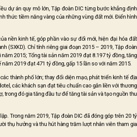
iều dự án quy mô lớn, Tập đoàn DIC từng bước khẳng định
đánh thức tiềm năng vàng của những vùng đất mới. Điển hình
 nền kinh tế, góp phần vào sự đổi mới, hiện đại hóa đất
h (SXKD). Chỉ tính riêng giai đoạn 2015 – 2019, Tập đoàn
i năm 2015; Tổng tài sản năm 2019 đạt 8.197 tỷ đồng, tăng
 năm 2019 đạt 471 tỷ đồng, gấp 15 lần so với năm 2015.
ác thành phố lớn; thay đổi diện mạo, phát triển kinh tế địa
otel, các khách sạn đạt tiêu chuẩn cao gắn liền với thương
ợ, trong đó gia tăng đầu tư để tăng tài sản và tạo nguồn thu
h lập. Trong năm 2019, Tập đoàn DIC đã đóng góp trên 20 tỷ
ời thụ hưởng và thu hút hàng trăm lượt nhân viên tham gia