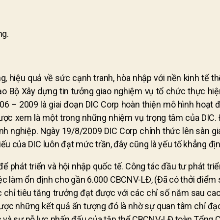
ng.
hiệu quả về sức cạnh tranh, hòa nhập với nền kinh tế thế
 Bộ Xây dựng tin tưởng giao nghiệm vụ tổ chức thực hiện
 – 2009 là giai đoạn DIC Corp hoàn thiện mô hình hoạt độ
ược xem là một trong những nhiệm vụ trọng tâm của DIC.
anh nghiệp. Ngày 19/8/2009 DIC Corp chính thức lên sàn 
hiếu của DIC luôn đạt mức trần, đây cũng là yếu tố khẳng đị
phát triển và hội nhập quốc tế. Công tác đầu tư phát triển
iệc làm ổn định cho gần 6.000 CBCNV-LĐ, (Đã có thởi điểm
 chỉ tiêu tăng trưởng đạt được với các chỉ số năm sau cao
ược những kết quả ấn tượng đó là nhờ sự quan tâm chỉ đạo
 và sự nỗ lực phấn đấu của tập thể CBCNV-LĐ toàn Tổng C