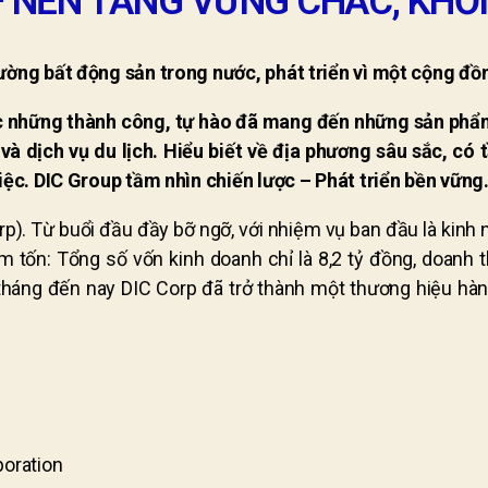
– NỀN TẢNG VỮNG CHẮC, KHỞI
ờng bất động sản trong nước, phát triển vì một cộng đồn
c những thành công, tự hào đã mang đến những sản phẩm 
à dịch vụ du lịch. Hiểu biết về địa phương sâu sắc, có 
iệc. DIC Group tầm nhìn chiến lược – Phát triển bền vững
p). Từ buổi đầu đầy bỡ ngỡ, với nhiệm vụ ban đầu là kinh 
 tốn: Tổng số vốn kinh doanh chỉ là 8,2 tỷ đồng, doanh 
tháng đến nay DIC Corp đã trở thành một thương hiệu h
poration