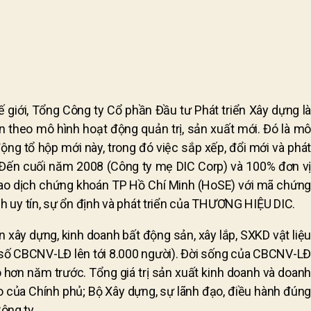
 giới, Tổng Công ty Cổ phần Đầu tư Phát triển Xây dựng là
 theo mô hình hoạt động quản trị, sản xuất mới. Đó là mô
ng tổ hộp mới này, trong đó việc sắp xếp, đổi mới và phát
 Đến cuối năm 2008 (Công ty mẹ DIC Corp) và 100% đơn vị
giao dịch chứng khoán TP Hồ Chí Minh (HoSE) với mã chứng
nh uy tín, sự ổn định và phát triển của THƯƠNG HIỆU DIC.
 xây dựng, kinh doanh bất động sản, xây lắp, SXKD vật liệu
 số CBCNV-LĐ lên tới 8.000 người). Đời sống của CBCNV-LĐ
 hơn năm trước. Tổng giá trị sản xuất kinh doanh và doanh
 của Chính phủ; Bộ Xây dựng, sự lãnh đạo, điều hành đúng
ông ty.