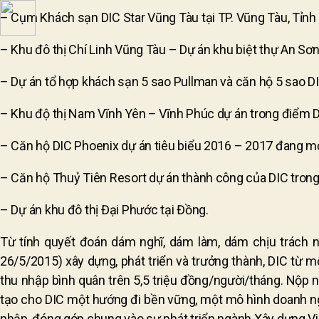
– Cụm Khách sạn DIC Star Vũng Tàu tại TP. Vũng Tàu, Tỉn
– Khu đô thị Chí Linh Vũng Tàu – Dự án khu biệt thự An Sơn 
– Dự án tổ hợp khách sạn 5 sao Pullman và căn hộ 5 sao 
– Khu độ thị Nam Vĩnh Yên – Vĩnh Phúc dự án trong điểm DI
– Căn hộ DIC Phoenix dự án tiêu biểu 2016 – 2017 đang mở 
– Căn hộ Thuỷ Tiên Resort dự án thành công của DIC tro
– Dự án khu đô thị Đại Phước tại Đồng.
Từ tính quyết đoán dám nghĩ, dám làm, dám chịu trách 
26/5/2015) xây dựng, phát triển và trưởng thành, DIC từ m
thu nhập bình quân trên 5,5 triệu đồng/người/tháng. Nộ
tạo cho DIC một hướng đi bền vững, một mô hình doanh ngh
nhập, đóng góp chung vào sự phát triển ngành Xây dựng V