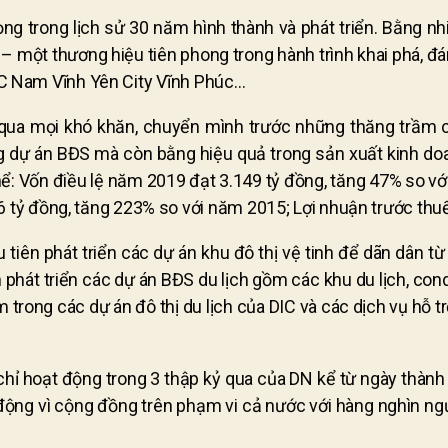
ng trong lịch sử 30 năm hình thành và phát triển.
Bằng nh
 – một thương hiệu tiên phong trong hành trình khai phá, 
i; DIC Nam Vĩnh Yên City Vĩnh Phúc…
ua mọi khó khăn, chuyển mình trước những thăng trầm của
 dự án BĐS mà còn bằng hiệu quả trong sản xuất kinh doan
ể: Vốn điều lệ năm 2019 đạt 3.149 tỷ đồng, tăng 47% so vớ
tỷ đồng, tăng 223% so với năm 2015; Lợi nhuận trước thuế
iên phát triển các dự án khu đô thị vệ tinh để dãn dân từ c
phát triển các dự án BĐS du lịch gồm các khu du lịch, cond
 trong các dự án đô thị du lịch của DIC và các dịch vụ hỗ tr
n chỉ hoạt động trong 3 thập kỷ qua của DN kể từ ngày thàn
động vì cộng đồng trên phạm vi cả nước với hàng nghìn ngư