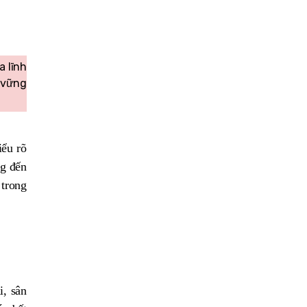
a lĩnh
n vững
iểu rõ
ng đến
 trong
, sân