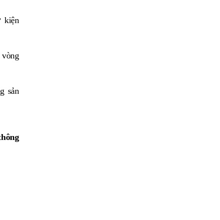
 kiện
o vòng
g sản
thông