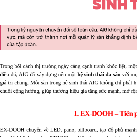
SINH 
Trong kỷ nguyên chuyển đổi số toàn cầu, AIG không chỉ dừn
vực, mà còn trở thành nơi mỗi quản lý sàn khẳng định bản
của tập đoàn.
Trong bối cảnh thị trường ngày càng cạnh tranh khốc liệt, một
điều đó, AIG đã xây dựng nên một
hệ sinh thái đa sàn
với mục
giá trị chung. Mỗi sàn trong hệ sinh thái AIG không chỉ phát 
chuỗi cộng hưởng, giúp thương hiệu gia tăng sức mạnh, mở rộn
1. EX-DOOH – Tiên ph
EX-DOOH chuyên về LED, pano, billboard, tạo độ phủ mạnh m