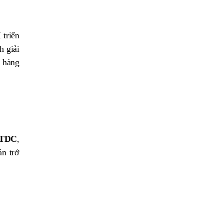
 triển
h giải
h hàng
TDC
,
án trở