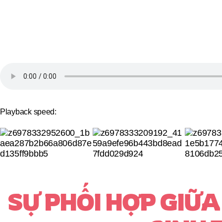
Playback speed:
SỰ PHỐI HỢP GIỮ