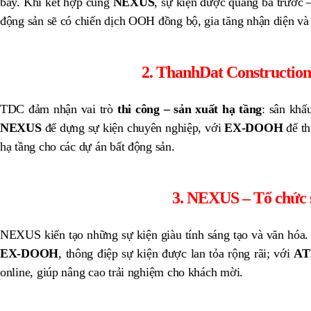
bay. Khi kết hợp cùng
NEXUS
, sự kiện được quảng bá trước 
động sản sẽ có chiến dịch OOH đồng bộ, gia tăng nhận diện và
2. ThanhDat Construction
TDC đảm nhận vai trò
thi công – sản xuất hạ tầng
: sân khấ
NEXUS
để dựng sự kiện chuyên nghiệp, với
EX-DOOH
để th
hạ tầng cho các dự án bất động sản.
3. NEXUS – Tổ chức s
NEXUS kiến tạo những sự kiện giàu tính sáng tạo và văn hóa.
EX-DOOH
, thông điệp sự kiện được lan tỏa rộng rãi; với
AT
online, giúp nâng cao trải nghiệm cho khách mời.