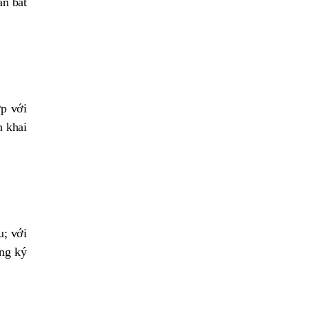
án bất
ợp với
n khai
u; với
ăng ký