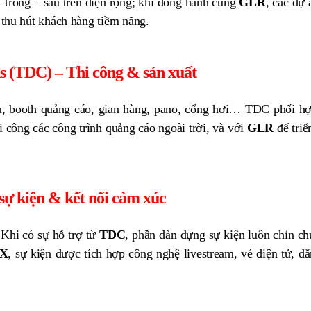
– trong – sau trên diện rộng; khi đồng hành cùng
GLR
, các dự 
 thu hút khách hàng tiềm năng.
s (TDC) – Thi công & sản xuất
u, booth quảng cáo, gian hàng, pano, cổng hơi… TDC phối h
i công các công trình quảng cáo ngoài trời, và với
GLR
để triể
ự kiện & kết nối cảm xúc
 Khi có sự hỗ trợ từ
TDC
, phần dàn dựng sự kiện luôn chỉn ch
X
, sự kiện được tích hợp công nghệ livestream, vé điện tử, đ