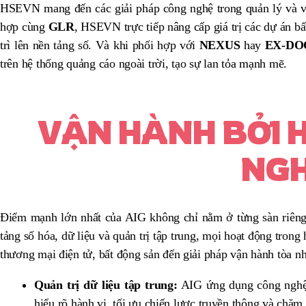
HSEVN mang đến các giải pháp công nghệ trong quản lý và vậ
hợp cùng
GLR
, HSEVN trực tiếp nâng cấp giá trị các dự án b
trì lên nền tảng số. Và khi phối hợp với
NEXUS
hay
EX-DO
trên hệ thống quảng cáo ngoài trời, tạo sự lan tỏa mạnh mẽ.
VẬN HÀNH BỞI H
NGH
Điểm mạnh lớn nhất của AIG không chỉ nằm ở từng sàn riên
tảng số hóa, dữ liệu và quản trị tập trung, mọi hoạt động trong 
thương mại điện tử, bất động sản đến giải pháp vận hành tòa nh
Quản trị dữ liệu tập trung:
AIG ứng dụng công nghệ đ
hiểu rõ hành vi, tối ưu chiến lược truyền thông và chăm