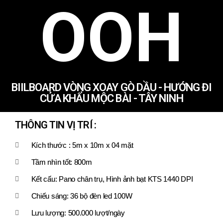
OOH
BIILBOARD VÒNG XOAY GÒ DẦU - HƯỚNG ĐI
CỬA KHẨU MỘC BÀI - TÂY NINH
THÔNG TIN VỊ TRÍ :
Kích thước : 5m x 10m x 04 mặt
Tầm nhìn tốt: 800m
Kết cấu: Pano chân trụ, Hình ảnh bạt KTS 1440 DPI
Chiếu sáng: 36 bộ đèn led 100W
Lưu lượng: 500.000 lượt/ngày