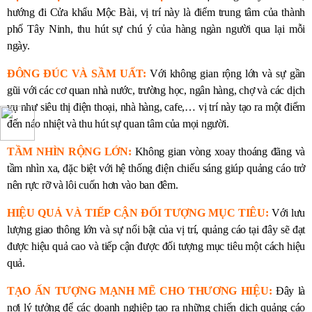
hướng đi Cửa khẩu Mộc Bài, vị trí này là điểm trung tâm của thành
phố Tây Ninh, thu hút sự chú ý của hàng ngàn người qua lại mỗi
ngày.
ĐÔNG ĐÚC VÀ SẦM UẤT:
Với không gian rộng lớn và sự gần
gũi với các cơ quan nhà nước, trường học, ngân hàng, chợ và các dịch
vụ như siêu thị điện thoại, nhà hàng, cafe,… vị trí này tạo ra một điểm
đến náo nhiệt và thu hút sự quan tâm của mọi người.
TẦM NHÌN RỘNG LỚN:
Không gian vòng xoay thoáng đãng và
tầm nhìn xa, đặc biệt với hệ thống điện chiếu sáng giúp quảng cáo trở
nên rực rỡ và lôi cuốn hơn vào ban đêm.
HIỆU QUẢ VÀ TIẾP CẬN ĐỐI TƯỢNG MỤC TIÊU:
Với lưu
lượng giao thông lớn và sự nổi bật của vị trí, quảng cáo tại đây sẽ đạt
được hiệu quả cao và tiếp cận được đối tượng mục tiêu một cách hiệu
quả.
TẠO ẤN TƯỢNG MẠNH MẼ CHO THƯƠNG HIỆU:
Đây là
nơi lý tưởng để các doanh nghiệp tạo ra những chiến dịch quảng cáo