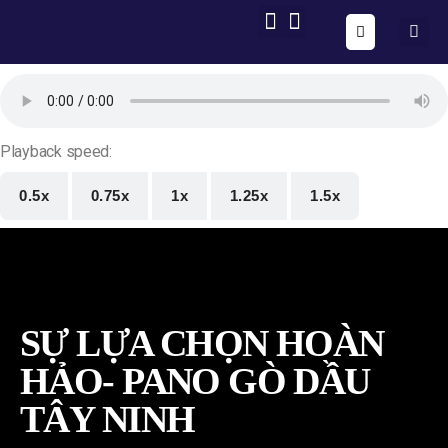
ONE FORM – FULL AUTOMATION
AIG OS CORE
Playback speed:
0.5x
0.75x
1x
1.25x
1.5x
SỰ LỰA CHỌN HOÀN
HẢO- PANO GÒ DẦU
TÂY NINH