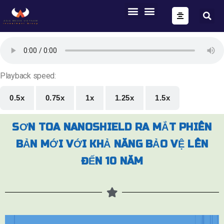
ONE FORM – FULL AUTOMATION
AIG OS CORE
Playback speed:
0.5x
0.75x
1x
1.25x
1.5x
SƠN TOA NANOSHIELD RA MẮT PHIÊN
BẢN MỚI VỚI KHẢ NĂNG BẢO VỆ LÊN
ĐẾN 10 NĂM