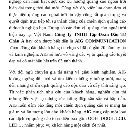
nghiệp cần nắm bắt được các xu hướng quảng cáo ngoài trời
hiện đại trong thời đại mới. Cùng với đó, việc lựa chọn đơn vị
thực hiện quảng cáo ngoài trời tin cậy cũng rất quan trọng và
quyết định trực tiếp tới sự thành công của chiến dịch quảng cáo
ở doanh nghiệp bạn. Trong số các đơn vị quảng cáo ngoài trời
hiện nay tại Việt Nam,
Công Ty TNHH Tập Đoàn Đầu Tư
Châu Á
hay còn được biết đến là
AIG COMMUNICATION
được đông đảo khách hàng tin chọn vì đã có gần 20 năm uy tín
và kinh nghiệm, AIG sở hữu vô vàng các vị trí quảng cáo tuyệt
đẹp và có mặt hâu hết trên 63 tỉnh thành.
Với đội ngũ chuyên gia tài năng và giàu kinh nghiệm, AIG
không ngừng đổi mới và tìm kiếm những ý tưởng mới, mang
đến những chiến dịch quảng cáo độc đáo và đầy tính sáng tạo.
Từ việc phân tích nhu cầu của khách hàng, nghiên cứu thị
trường đến việc tạo dựng các thông điệp sâu sắc và hấp dẫn,
AIG luôn đảm bảo rằng mỗi chiến dịch quảng cáo sẽ mang lại
giá trị và ấn tượng lớn cho khách hàng.
AIG cung cấp một loạt
các dịch vụ quảng cáo toàn diện bao gồm OOH -DOOH, LCD,
LED,.. . nhằm phục vụ khách hàng một cách tốt nhất.