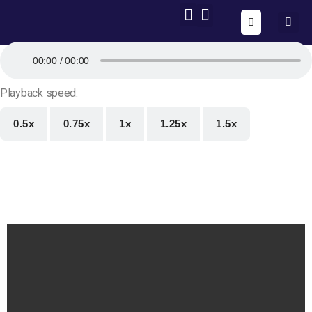
ONE FORM – FULL AUTOMATION
AIG OS CORE
T
00:00
00:00
r
ì
Playback speed:
n
h
0.5x
0.75x
1x
1.25x
1.5x
c
h
ơ
i
A
u
d
i
o