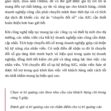
giao dịch, mua sắm Online, để có thể giữ được giá trị cốt lõi là
mang đến sự chất lượng, uy tín và sáng tạo cho khách hàng, chính
doanh nghiệp cũng cần phải chuyển mình theo thời đại và cú hích
đại dịch đã khiến các dự án “chuyển đổi số” của AIG cần thiết
hoàn thiện hơn bao giờ hết.
Khi công nghệ tiếp tục mang lại các công cụ và thiết bị mới cho thị
trường, các nhân viên của bất kỳ doanh nghiệp nào cũng cần được
cập nhât. Tích hợp chuyển đổi số trong doanh nghiệp giúp cải thiện
bộ kỹ năng của nhân viên. Có một điều dễ nhận ra đó là chuyển
đổi số gia tăng tính minh bạch và hiệu quả trong quản trị doanh
nghiệp, đồng thời tiết kiệm chi phí và tăng năng lực làm việc của
nhân viên. Với chuyển đổi số tại hệ thống AIG, nhân viên Sale sẽ
được hỗ trợ trong quá trình làm việc với khách hàng một cách tối
ưu nhất nhằm mang lại hiệu quả cao.
Chọn vị trí quảng cáo theo nhu cầu của khách hàng chỉ trong
vòng 5 giây.
Đánh giá vị trí quảng cáo và chấm điểm cho vị trí quảng cáo