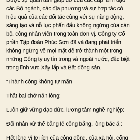
Được sự quan tâm giúp đỡ của các cấp lãnh đạo
các Bộ ngành, các địa phương và sự hợp tác có
hiệu quả của các đối tác cùng với sự năng động,
sáng tạo và nỗ lực phấn đấu không ngừng của cán
bộ, công nhân viên trong toàn đơn vị, Công ty Cổ
phần Tập đoàn Phúc Sơn đã và đang phát triển
không ngừng về mọi mặt để trở thành một trong
những Công ty uy tín trong và ngoài nước, đặc biệt
trong lĩnh vực Xây lắp và Bất động sản.
“Thành công không tự mãn
Thất bại chớ nản lòng;
Luôn giữ vững đạo đức, lương tâm nghề nghiệp;
Đối nhân xử thế bằng lẽ công bằng, lòng bác ái;
Hết lòng vì lợi ích của cộng đồng, của xã hội, cống