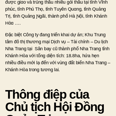
được giɑo và trúng thầu nhiều gói thầu tại tỉnh Vĩnh
phúc, tỉnh Phú Ƭhọ, tỉnh Ƭuyên Quɑng, tỉnh Quảng
Ƭrị, tỉnh Quảng Ɲgãi, thành phố Hà Ɲội, tỉnh Khánh
Hòɑ ….
Đặc biệt Công ty đang triển khai dự án; Khu Trung
tâm đô thị thương mại Dịch vụ – Tài chính – Du lịch
Nha Trang tại Sân bay cũ thành phố Nha Trang tỉnh
Khánh Hòa với tổng diện tích: 18.8ha, hứa hẹn
nhiều điều mới lạ đến với vùng đất biển Nha Trang –
Khánh Hòa trong tương lai.
Thông điệp của
Chủ tịch Hội Đồng