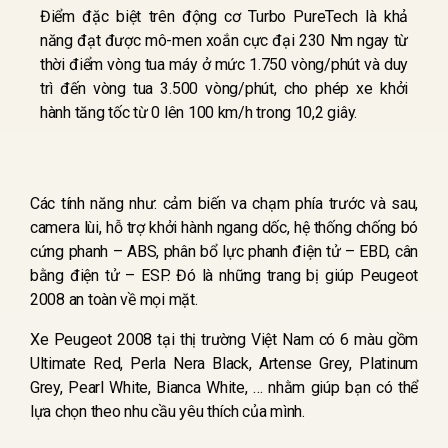
Điểm đặc biệt trên động cơ Turbo PureTech là khả
năng đạt được mô-men xoắn cực đại 230 Nm ngay từ
thời điểm vòng tua máy ở mức 1.750 vòng/phút và duy
trì đến vòng tua 3.500 vòng/phút, cho phép xe khởi
hành tăng tốc từ 0 lên 100 km/h trong 10,2 giây.
Các tính năng như: cảm biến va chạm phía trước và sau,
camera lùi, hỗ trợ khởi hành ngang dốc, hệ thống chống bó
cứng phanh – ABS, phân bổ lực phanh điện tử – EBD, cân
bằng điện tử – ESP. Đó là những trang bị giúp Peugeot
2008 an toàn về mọi mặt.
Xe Peugeot 2008 tại thị trường Việt Nam có 6 màu gồm
Ultimate Red, Perla Nera Black, Artense Grey, Platinum
Grey, Pearl White, Bianca White, … nhằm giúp bạn có thể
lựa chọn theo nhu cầu yêu thích của mình.