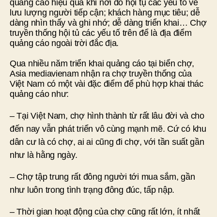
quảng cáo hiệu quả khi nơi đó hội tụ các yếu tố về
lưu lượng người tiếp cận; khách hàng mục tiêu; dễ
dàng nhìn thấy và ghi nhớ; dễ dàng triển khai… Chợ
truyền thống hội tủ các yếu tố trên để là địa điểm
quảng cáo ngoài trời đắc địa.
Qua nhiều năm triển khai quảng cáo tại biển chợ,
Asia mediavienam nhận ra chợ truyền thống của
Việt Nam có một vài đặc điểm để phù hợp khai thác
quảng cáo như:
– Tại Việt Nam, chợ hình thành từ rất lâu đời và cho
đến nay vẫn phát triển vô cùng mạnh mẽ. Cứ có khu
dân cư là có chợ, ai ai cũng đi chợ, với tần suất gần
như là hằng ngày.
– Chợ tập trung rất đông người tới mua sắm, gần
như luôn trong tình trạng đông đúc, tấp nập.
– Thời gian hoạt động của chợ cũng rất lớn, ít nhất