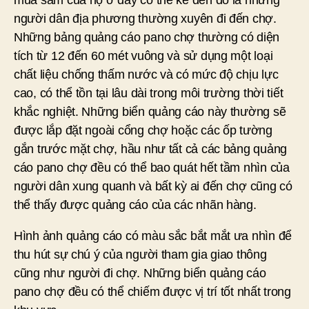
mua sắm của họ ở đây có thể kể đến đó là những
người dân địa phương thường xuyên đi đến chợ.
Những bảng quảng cáo pano chợ thường có diện
tích từ 12 đến 60 mét vuông và sử dụng một loại
chất liệu chống thấm nước và có mức độ chịu lực
cao, có thể tồn tại lâu dài trong môi trường thời tiết
khắc nghiệt. Những biển quảng cáo này thường sẽ
được lắp đặt ngoài cổng chợ hoặc các ốp tường
gắn trước mặt chợ, hầu như tất cả các bảng quảng
cáo pano chợ đều có thể bao quát hết tầm nhìn của
người dân xung quanh và bất kỳ ai đến chợ cũng có
thể thấy được quảng cáo của các nhãn hàng.
Hình ảnh quảng cáo có màu sắc bắt mắt ưa nhìn để
thu hút sự chú ý của người tham gia giao thông
cũng như người đi chợ. Những biển quảng cáo
pano chợ đều có thể chiếm được vị trí tốt nhất trong