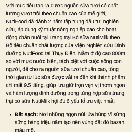
Với mục tiêu tạo ra được nguồn sữa tươi có chất
lượng vượt trội theo chuẩn cao của thế giới,
NutiFood đã dành 2 năm tập trung đầu tư, nghiên
cứu, áp dụng kỹ thuật nông nghiệp cao cho hoạt
động chăn nuôi tại Trang trại Bò sữa NutiMilk theo
Bộ tiêu chuẩn chất lượng của Viện Nghiên cứu Dinh
dưỡng NutiFood tại Thụy Điển. Nằm ở độ cao 800m
so với mực nước biển, tách biệt với cuộc sống con
người, để cho ra nguồn sữa tươi chuẩn cao, tổng
thời gian từ lúc sữa được vắt ra đến khi thành phẩm
chỉ mất 9.5 tiếng, giúp lưu giữ trọn vẹn vị thơm ngon
và hàm lượng dinh dưỡng trong từng hộp sữa,trang
trại bò sữa NutiMilk hội đủ 6 yếu tố ưu việt nhất:
Đất sạch:
Nơi những ngọn núi lửa hùng vĩ sừng
sững hàng triệu năm tạo nên vùng đất đỏ bazan
màu mỡ.