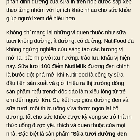
phần dinh dưỡng của sữa in trên hộp được sắp xếp
theo từng nhóm với lợi ích khác nhau cho sức khỏe
giúp người xem dễ hiểu hơn.
Không chỉ mang lại những vị quen thuộc như sữa
tươi không đường, ít đường, có đường, NutiFood đã
không ngừng nghiên cứu sáng tạo các hương vị
mới lạ, bắt nhịp với xu hướng, trào lưu khẩu vị hiện
nay. Sữa tươi 100 điểm
NutiMilk
đường đen chính
là bước đột phá mới khi NutiFood là công ty sữa
đầu tiên sản xuất và giới thiệu ra thị trường dòng
sản phẩm “bắt trend” độc đáo làm xiêu lòng từ trẻ
em đến người lớn. Sự kết hợp giữa đường đen và
sữa tươi, một thức uống vừa thơm ngon lại bổ
dưỡng, tốt cho sức khỏe được kỳ vọng sẽ trở thành
thức uống được yêu thích và quen thuộc của mọi
nhà. Đặc biệt là sản phẩm “
Sữa tươi đường đen