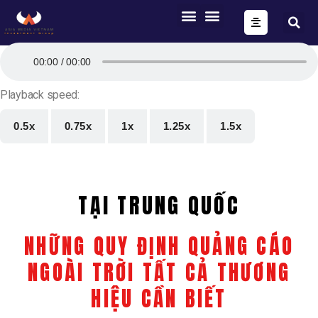
ONE FORM – FULL AUTOMATION
AIG OS CORE
T
00:00
00:00
r
ì
Playback speed:
n
h
0.5x
0.75x
1x
1.25x
1.5x
c
h
ơ
i
A
TẠI TRUNG QUỐC
u
d
NHỮNG QUY ĐỊNH QUẢNG CÁO
i
o
NGOÀI TRỜI TẤT CẢ THƯƠNG
HIỆU CẦN BIẾT