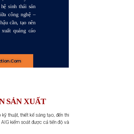
hệ sinh thái sản
giữa công nghệ –
 hậu cần, tạo nên
 xuất quảng cáo
ction.com
ẠN SẢN XUẤT
kỹ thuật, thiết kế sáng tạo, đến thi
a, AIG kiểm soát được cả tiến độ và