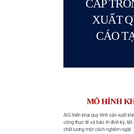
CẤP TRO
XUẤT 
CÁO TẠ
MÔ HÌNH KH
AIG triển khai quy trình sản xuất kh
công thực tế và bảo trì định kỳ, tấ
chất lượng một cách nghiêm ngặt.