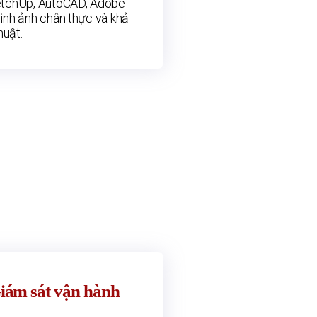
etchUp, AutoCAD, Adobe
ình ảnh chân thực và khả
huật.
Giám sát vận hành