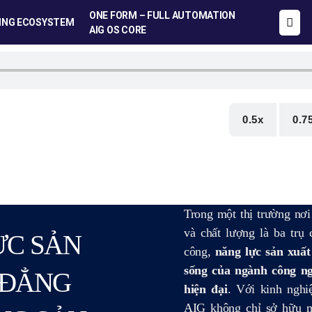
ONE FORM – FULL AUTOMATION
ING ECOSYSTEM
AIG OS CORE
0.5x
0.7
Trong một thị trường nơi
và chất lượng là ba trụ 
ỰC SẢN
công,
năng lực sản xuất
sống của ngành công n
 ĐẲNG
hiện đại
. Với kinh ngh
AIG không chỉ sở hữu 