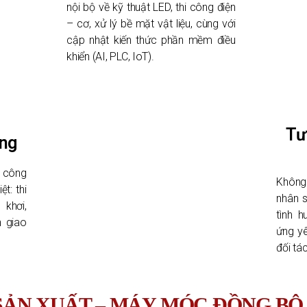
nội bộ về kỹ thuật LED, thi công điện
– cơ, xử lý bề mặt vật liệu, cùng với
cập nhật kiến thức phần mềm điều
khiển (AI, PLC, IoT).
Tư
ạng
 công
Không
t: thi
nhân s
 khơi,
tình h
n giao
ứng yê
đối tác
ẢN XUẤT – MÁY MÓC ĐỒNG BỘ,