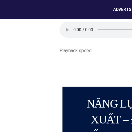
ADVERTS
Playback speed:
NĂNG L
XUẤT –