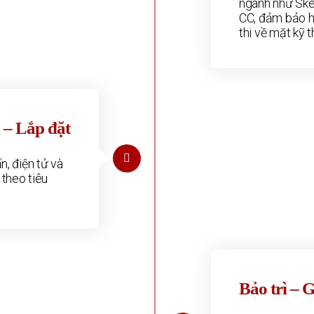
ngành như Sk
CC, đảm bảo h
thi về mặt kỹ t
 – Lắp đặt
n, điện tử và
 theo tiêu
Bảo trì – 