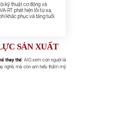
ội kỹ thuật cơ động và
A-RT phát hiện lỗi từ xa,
phí khắc phục và tăng tuổi
 LỰC SẢN XUẤT
hể thay thế
. AIG xem con người là
i tay nghề, mà còn am hiểu thẩm mỹ