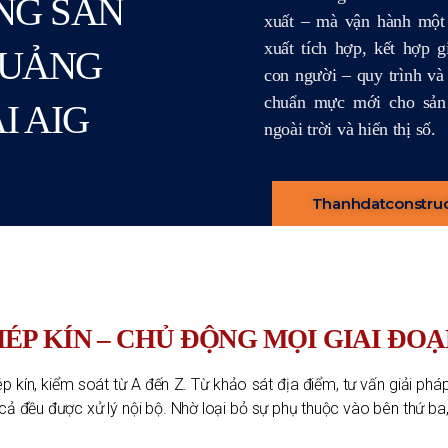
NG SẢN
xuất – mà vận hành một 
xuất tích hợp, kết hợp 
QUẢNG
con người – quy trình và
chuẩn mực mới cho sản
I AIG
ngoài trời và hiển thị số.
Thanhdatconstru
ÉP KÍN – CHỦ ĐỘNG MỌI GIAI ĐO
ép kín, kiểm soát từ A đến Z. Từ khảo sát địa điểm, tư vấn giải pháp 
t cả đều được xử lý nội bộ. Nhờ loại bỏ sự phụ thuộc vào bên thứ b