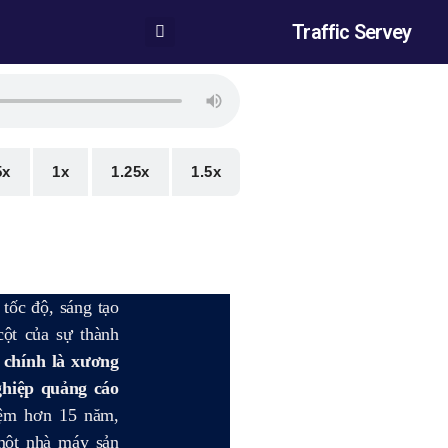
Traffic Servey
5x
1x
1.25x
1.5x
 tốc độ, sáng tạo
cột của sự thành
 chính là xương
ghiệp quảng cáo
iệm hơn 15 năm,
một nhà máy sản