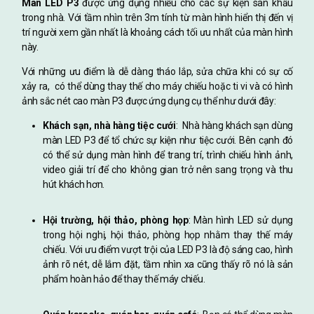
Màn LED P3
được ứng dụng nhiều cho các sự kiện sân khấu
trong nhà. Với tầm nhìn trên 3m tính từ màn hình hiển thị đến vị
trí người xem gần nhất là khoảng cách tối ưu nhất của màn hình
này.
Với những ưu điểm là dễ dàng tháo lắp, sửa chữa khi có sự cố
xảy ra, có thể dùng thay thế cho máy chiếu hoặc ti vi và có hình
ảnh sắc nét cao màn P3 được ứng dụng cụ thể như dưới đây:
Khách sạn, nhà hàng tiệc cưới
: Nhà hàng khách sạn dùng
màn LED P3 để tổ chức sự kiện như tiệc cưới. Bên cạnh đó
có thể sử dụng màn hình để trang trí, trình chiếu hình ảnh,
video giải trí để cho không gian trở nên sang trọng và thu
hút khách hơn.
Hội trường, hội thảo, phòng họp
: Màn hình LED sử dụng
trong hội nghị, hội thảo, phòng họp nhằm thay thế máy
chiếu. Với ưu điểm vượt trội của LED P3 là độ sáng cao, hình
ảnh rõ nét, dễ lắm đặt, tầm nhìn xa cũng thấy rõ nó là sản
phẩm hoàn hảo để thay thế máy chiếu.