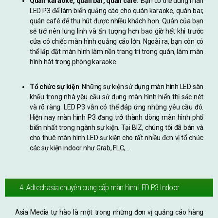
Quán karaoke, quán bar, quán café
: Bạn có thể dùng màn
LED P3 để làm biển quảng cáo cho quán karaoke, quán bar,
quán café để thu hút được nhiều khách hơn. Quán của bạn
sẽ trở nên lung linh và ấn tượng hơn bao giờ hết khi trước
cửa có chiếc màn hình quảng cáo lớn. Ngoài ra, bạn còn có
thể lắp đặt màn hình làm nền trang trí trong quán, làm màn
hình hát trong phòng karaoke.
Tổ chức sự kiện
: Những sự kiện sử dụng màn hình LED sân
khấu trong nhà yêu cầu sử dụng màn hình hiển thị sắc nét
và rõ ràng. LED P3 vẫn có thể đáp ứng những yêu cầu đó.
Hiện nay màn hình P3 đang trở thành dòng màn hình phổ
biến nhất trong ngành sự kiện. Tại BIZ, chúng tôi đã bán và
cho thuê màn hình LED sự kiện cho rất nhiều đơn vị tổ chức
các sự kiện indoor như Grab, FLC,…
4. Adtechasia chuyên cung cấp màn hình LED P3 Indoor
Asia Media tự hào là một trong những đơn vị quảng cáo hàng