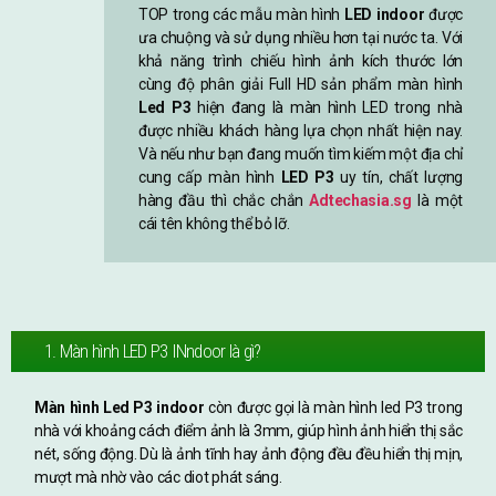
TOP trong các mẫu màn hình
LED indoor
được
ưa chuộng và sử dụng nhiều hơn tại nước ta. Với
khả năng trình chiếu hình ảnh kích thước lớn
cùng độ phân giải Full HD sản phẩm màn hình
Led P3
hiện đang là màn hình LED trong nhà
được nhiều khách hàng lựa chọn nhất hiện nay.
Và nếu như bạn đang muốn tìm kiếm một địa chỉ
cung cấp màn hình
LED P3
uy tín, chất lượng
hàng đầu thì chắc chắn
Adtechasia.sg
là một
cái tên không thể bỏ lỡ.
1. Màn hình LED P3 INndoor là gì?
Màn hình Led P3 indoor
còn được gọi là màn hình led P3 trong
nhà với khoảng cách điểm ảnh là 3mm, giúp hình ảnh hiển thị sắc
nét, sống động. Dù là ảnh tĩnh hay ảnh động đều đều hiển thị mịn,
mượt mà nhờ vào các diot phát sáng.