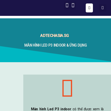
ONE FORM – FULL AUTOMATION
AIG OS CORE
ADTECHASIA.SG
MÀN HÌNH LED P3 INDOOR & ỨNG DỤNG
Màn hình Led P3 indoor
có thể được xem là