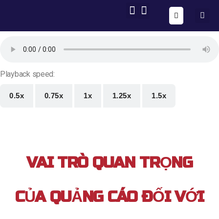
ONE FORM – FULL AUTOMATION
AIG OS CORE
Playback speed:
0.5x
0.75x
1x
1.25x
1.5x
VAI TRÒ QUAN TRỌNG
CỦA QUẢNG CÁO ĐỐI VỚI