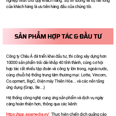
nghiệp nhất cho quý khách hàng. Sự tin tưởng và sự hài lòng
của khách hàng là ưu tiên hàng đầu của chúng tôi.
SẢN PHẨM HỢP TÁC & ĐẦU TƯ
Công ty Châu Á đã triển khai đầu tư, thi công xây dựng hơn
10000 sản phẩm trải dài khắp 40 tỉnh thành, cùng cơ hội
hợp tác rất nhiều tập đoàn và công ty lớn trong, ngoài nước,
cùng chuỗi hệ thống trung tâm thương mại: Lotte, Vincom,
Co.opmart, BigC, Điện máy Thiên Hòa… và các nền tảng
ứng dụng (Grap, Be…)
Hệ thống công nghệ cung ứng sản phẩm và dịch vụ ngày
càng hoàn thiện hơn, thông qua các kênh:
https://
app
.asiamedia.vn/
:
Thực hiện chiến dịch quảng cáo