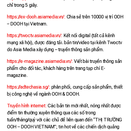
chỉ trong 5 giây.
https://ex-dooh.asiamedia.vn/
:
Chia sẻ trên 10000 vị trí OOH
– DOOH tại Vietnam.
https://twoctv.asiamedia.vn/
:
Kết nối digital (tất cả kênh
mạng xã hội), được đăng tải. bản tin/video tại kênh Twoctv
do Asia Media xây dựng – truyền thông sản phẩm.
https://e-magazine.asiamedia.vn/
:
Viết bài truyền thông sản
phẩm cho đối tác, khách hàng trên trang tạp chí E-
magazine.
https://adtechasia.sg/
:
phân phối, cung cấp sản phẩm, thiết
bị công nghệ về ngành OOH & DOOH.
Truyền hình internet
:
Các bản tin mới nhất, nóng nhất được
điểm tin thường xuyên thông qua các số trong
tuần/tháng/quý với các chủ đề liên quan đến “THỊ TRƯỜNG
OOH – DOOH VIETNAM”; tin hot về các chiến dịch quảng