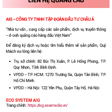
LIÊN HỆ QUẢNG CÁO
AIG – CÔNG TY TNHH TẬP ĐOÀN ĐẦU TƯ CHÂU Á
“Nhà tư vấn , cung cấp các sản phẩm, dịch vụ truyền thông
– d-ooh quảng cáo hàng đầu Việt Nam“
Để đăng ký dịch vụ hoặc tìm hiểu thêm về sản phẩm, Quý
khách vui lòng
liên hệ:
Trụ sở chính: 82 Bùi Thị Xuân, P. Lê Hồng Phong, TP.
Quy Nhơn, Tỉnh Bình Định.
VPDD – TP. HCM: 1270 Trường Sa, Quận Tân Bình, TP.
Hồ Chí Minh.
VPDD – Hà Nội: 122 Yên Phụ, Quận Tây Hồ, Hà Nội
ECO SYSTEM AIG
Trang chính:
https://aig.asiamedia.vn/