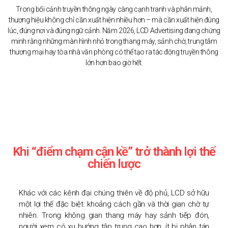
Trong bối cảnh truyền thông ngày càng cạnh tranh và phân mảnh,
thương hiệu không chỉ cần xuất hiện nhiều hơn – mà cần xuất hiện đúng
lúc, đúng nơi và đúng ngữ cảnh. Năm 2026, LCD Advertising đang chứng
minh rằng những màn hình nhỏ trong thang máy, sảnh chờ, trung tâm
thương mại hay tòa nhà văn phòng có thể tạo ra tác động truyền thông
lớn hơn bao giờ hết.
Khi “điểm chạm cận kề” trở thành lợi thế
chiến lược
Khác với các kênh đại chúng thiên về độ phủ, LCD sở hữu
một lợi thế đặc biệt: khoảng cách gần và thời gian chờ tự
nhiên. Trong không gian thang máy hay sảnh tiếp đón,
người xem có xu hướng tập trung cao hơn, ít bị phân tán