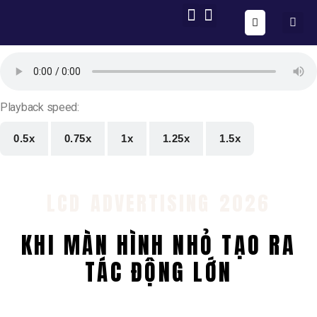
ONE FORM – FULL AUTOMATION
AIG OS CORE
Playback speed:
0.5x
0.75x
1x
1.25x
1.5x
LCD ADVERTISING 2026
KHI MÀN HÌNH NHỎ TẠO RA
TÁC ĐỘNG LỚN