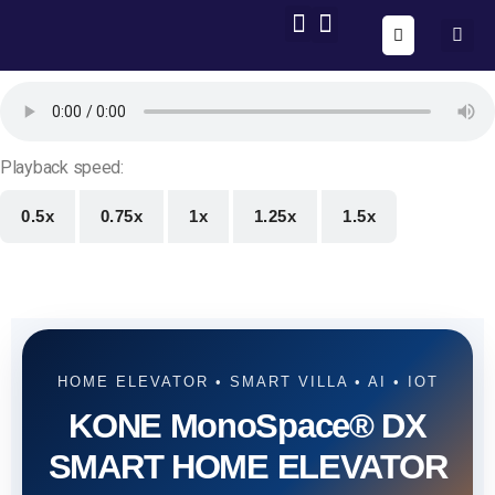
ONE FORM – FULL AUTOMATION
AIG OS CORE
Playback speed:
0.5x
0.75x
1x
1.25x
1.5x
HOME ELEVATOR • SMART VILLA • AI • IOT
KONE MonoSpace® DX
SMART HOME ELEVATOR