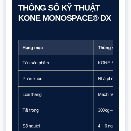
THÔNG SỐ KỸ THUẬT
KONE MONOSPACE® DX
Hạng mục
Thông số
Tên sản phẩm
KONE MonoSpa
Phân khúc
Nhà phố • Villa •
Loại thang
Machine Room L
Tải trọng
300kg – 450kg
Số người
4 – 6 người