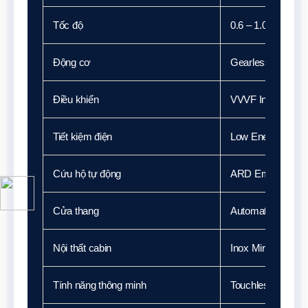
Tốc độ
0.6 – 1.0 m/s
Động cơ
Gearless Perman
Điều khiển
VVVF Intelligent D
Tiết kiệm điện
Low Energy Sys
Cứu hộ tự động
ARD Emergency
Cửa thang
Automatic Center
Nội thất cabin
Inox Mirror • LED 
Tính năng thông minh
Touchless • Mobil