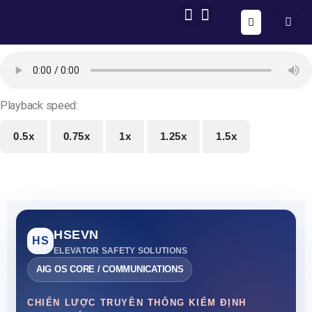
ONE FORM – FULL AUTOMATION
AIG OS CORE
Playback speed:
0.5x
0.75x
1x
1.25x
1.5x
HSEVN
HS
ELEVATOR SAFETY SOLUTIONS
AIG OS CORE / COMMUNICATIONS
CHIẾN LƯỢC TRUYỀN THÔNG KIỂM ĐỊNH