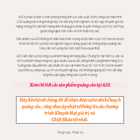
AIG tự hào là đơn vị tiên phong trong lĩnh vực sản xuất và thi công các màn hình
LCD quảng cáo trong thang máy. Với bề dày kinh nghiệm và đội ngũ chuyên gia tài
năng, chúng tôi cam kết mang đến những giải pháp truyền thông vượt trội, kết hợp
giữa công nghệ tiên tiến và tính thẩm mỹ cao.
Sản phẩm của AIG không chỉ đảm bảo chất lượng và độ bền vượt trội mà còn được
thiết kế để tối ưu hóa trải nghiệm người dùng, giúp các thông điệp quảng cáo
tiếp cận và tương tác một cách hiệu quả nhất.
AIG luôn đặt sự hài lòng của khách hàng lên hàng đầu. Chúng tôi tận tâm tư vấn và
hỗ trợ khách hàng trong mọi giai đoạn của dự án, đồng hành cùng khách hàng từ ý
tưởng ban đầu đến khi sản phẩm đi vào vận hành thực tế. Với triết lý kinh doanh
dựa trên sự sáng tạo, uy tín và chuyên nghiệp, AIG không ngừng đổi mới để đáp
ứng nhu cầu ngày càng cao của thị trường.
Xem chi tiết các sản phẩm quảng cáo tại AIG
Hãy liên hệ với chúng tôi để nhận được sự tư vấn kế hoạch
quảng cáo , cũng như cập nhật về thông tin các chương
trình Khuyến Mại giá trị và
Chiết Khấu tốt nhất.
Tong hop: Phan Vy