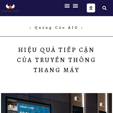
ONE FORM – FULL AUTOMATION
AIG OS CORE
• Quảng Cáo AIG •
HIỆU QUẢ TIẾP CẬN
CỦA TRUYỀN THÔNG
THANG MÁY