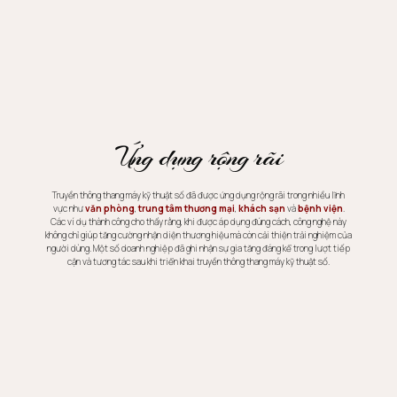
Ứng dụng rộng rãi
Truyền thông thang máy kỹ thuật số đã được ứng dụng rộng rãi trong nhiều lĩnh
vực như
văn phòng
,
trung tâm thương mại
,
khách sạn
và
bệnh viện
.
Các ví dụ thành công cho thấy rằng, khi được áp dụng đúng cách, công nghệ này
không chỉ giúp tăng cường nhận diện thương hiệu mà còn cải thiện trải nghiệm của
người dùng. Một số doanh nghiệp đã ghi nhận sự gia tăng đáng kể trong lượt tiếp
cận và tương tác sau khi triển khai truyền thông thang máy kỹ thuật số.