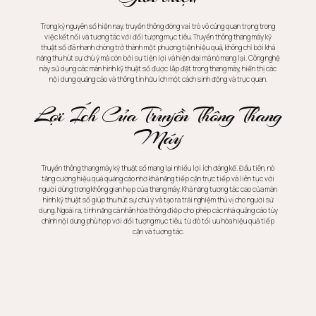
Trong kỷ nguyên số hiện nay, truyền thông đóng vai trò vô cùng quan trọng trong
việc kết nối và tương tác với đối tượng mục tiêu. Truyền thông thang máy kỹ
thuật số đã nhanh chóng trở thành một phương tiện hiệu quả, không chỉ bởi khả
năng thu hút sự chú ý mà còn bởi sự tiện lợi và hiện đại mà nó mang lại. Công nghệ
này sử dụng các màn hình kỹ thuật số được lắp đặt trong thang máy, hiển thị các
nội dung quảng cáo và thông tin hữu ích một cách sinh động và trực quan.
Lợi Ích Của Truyền Thông Thang
Máy
Truyền thông thang máy kỹ thuật số mang lại nhiều lợi ích đáng kể. Đầu tiên, nó
tăng cường hiệu quả quảng cáo nhờ khả năng tiếp cận trực tiếp và liên tục với
người dùng trong không gian hẹp của thang máy. Khả năng tương tác cao của màn
hình kỹ thuật số giúp thu hút sự chú ý và tạo ra trải nghiệm thú vị cho người sử
dụng. Ngoài ra, tính năng cá nhân hóa thông điệp cho phép các nhà quảng cáo tùy
chỉnh nội dung phù hợp với đối tượng mục tiêu, từ đó tối ưu hóa hiệu quả tiếp
cận và tương tác.