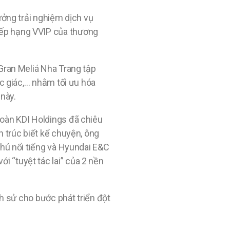
ưởng trải nghiệm dịch vụ
xếp hạng VVIP của thương
 Gran Meliá Nha Trang tập
úc giác,… nhằm tối ưu hóa
 này.
đoàn KDI Holdings đã chiêu
n trúc biết kể chuyện, ông
phú nổi tiếng và Hyundai E&C
 “tuyệt tác lai” của 2 nền
ch sử cho bước phát triển đột