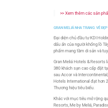
>> Xem thêm các sản phẩ
GRAN MELIÁ NHA TRANG: VẺ ĐẸP
Đại diện chủ đầu tư KDI Hold
dấu ấn của người khổng lồ Tây
phẩm mang tầm di sản và tuyệt 
Gran Meliá Hotels & Resorts l
380 khách sạn cao cấp đặt tại
sau Accor và Intercontinental
Hotels International đạt hơn 
Thương hiệu tiêu biểu.
Khác với mục tiêu mở rộng q
Resorts, Me by Meliá, Paradis