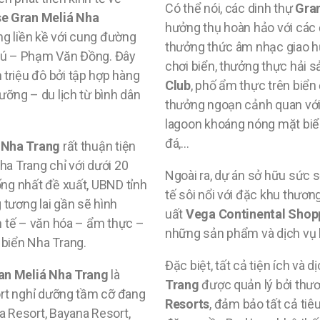
Có thể nói, các dinh thự
Gra
e Gran Meliá Nha
hưởng thụ hoàn hảo với các
g liền kề với cung đường
thưởng thức âm nhạc giao h
Phú – Phạm Văn Đồng. Đây
chơi biển, thưởng thực hải s
triệu đô bởi tập hợp hàng
Club
, phố ẩm thực trên biển
dưỡng – du lịch từ bình dân
thưởng ngoạn cảnh quan với 
lagoon khoáng nóng mặt biể
đá,…
á Nha Trang
rất thuận tiện
ha Trang chỉ với dưới 20
Ngoài ra, dự án sở hữu sức 
ống nhất đề xuất, UBND tỉnh
tế sôi nổi với đặc khu thươ
 tương lai gần sẽ hình
uất
Vega Continental Shop
nh tế – văn hóa – ẩm thực –
những sản phẩm và dịch vụ 
 biển Nha Trang.
Đặc biệt, tất cả tiện ích và d
an Meliá Nha Trang
là
Trang
được quản lý bởi thư
sort nghỉ dưỡng tầm cỡ đang
Resorts
, đảm bảo tất cả ti
a Resort, Bayana Resort,