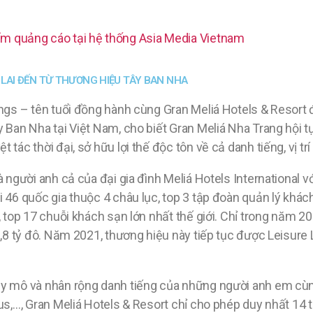
m quảng cáo tại hệ thống Asia Media Vietnam
 LAI ĐẾN TỪ THƯƠNG HIỆU TÂY BAN NHA
ings – tên tuổi đồng hành cùng Gran Meliá Hotels & Resort
 Ban Nha tại Việt Nam, cho biết Gran Meliá Nha Trang hội 
tác thời đại, sở hữu lợi thế độc tôn về cả danh tiếng, vị trí
à người anh cả của đại gia đình Meliá Hotels International 
 46 quốc gia thuộc 4 châu lục, top 3 tập đoàn quản lý khá
, top 17 chuỗi khách sạn lớn nhất thế giới. Chỉ trong năm 2
2,8 tỷ đô. Năm 2021, thương hiệu này tiếp tục được Leisure 
uy mô và nhân rộng danh tiếng của những người anh em cùn
us,…, Gran Meliá Hotels & Resort chỉ cho phép duy nhất 14 