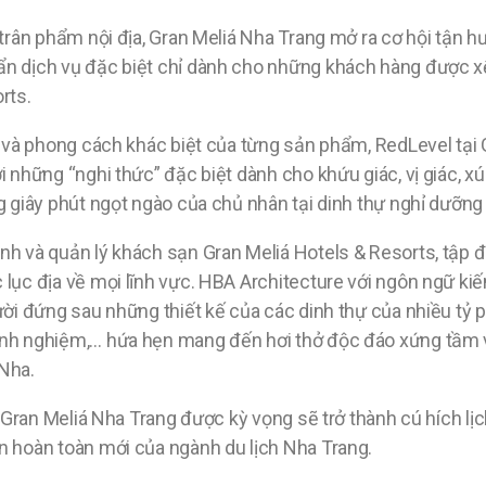
 trân phẩm nội địa, Gran Meliá Nha Trang mở ra cơ hội tận h
ẩn dịch vụ đặc biệt chỉ dành cho những khách hàng được 
rts.
ị và phong cách khác biệt của từng sản phẩm, RedLevel tại
i những “nghi thức” đặc biệt dành cho khứu giác, vị giác, x
g giây phút ngọt ngào của chủ nhân tại dinh thự nghỉ dưỡng
nh và quản lý khách sạn Gran Meliá Hotels & Resorts, tập 
lục địa về mọi lĩnh vực. HBA Architecture với ngôn ngữ kiế
ười đứng sau những thiết kế của các dinh thự của nhiều tỷ 
nh nghiệm,… hứa hẹn mang đến hơi thở độc đáo xứng tầm với
Nha.
, Gran Meliá Nha Trang được kỳ vọng sẽ trở thành cú hích lị
n hoàn toàn mới của ngành du lịch Nha Trang.