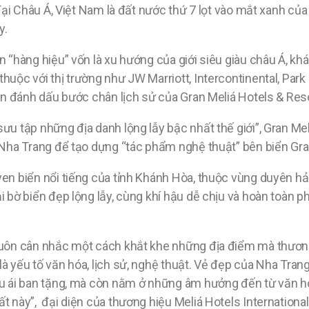
 Tại Châu Á, Việt Nam là đất nước thứ 7 lọt vào mắt xanh của
y.
n “hàng hiệu” vốn là xu hướng của giới siêu giàu châu Á, 
huộc với thị trường như JW Marriott, Intercontinental, Park
iên đánh dấu bước chân lịch sử của Gran Meliá Hotels & Reso
ưu tập những địa danh lộng lẫy bậc nhất thế giới”, Gran Me
h Nha Trang để tạo dựng “tác phẩm nghệ thuật” bên biển Gra
ven biển nổi tiếng của tỉnh Khánh Hòa, thuộc vùng duyên h
i bờ biển đẹp lộng lẫy, cùng khí hậu dễ chịu và hoàn toàn p
luôn cân nhắc một cách khắt khe những địa điểm mà thươn
là yếu tố văn hóa, lịch sử, nghệ thuật. Vẻ đẹp của Nha Tra
 ưu ái ban tặng, mà còn nằm ở những âm hưởng đến từ văn 
t này”, đại diện của thương hiệu Meliá Hotels International