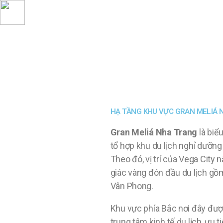
HẠ TẦNG KHU VỰC GRAN MELIÁ 
Gran Meliá Nha Trang
là biể
tổ hợp khu du lịch nghỉ dưỡn
Theo đó, vị trí của Vega City
giác vàng đón đầu du lịch gồ
Vân Phong.
Khu vực phía Bắc nơi đây đượ
trung tâm kinh tế du lịch, ưu ti