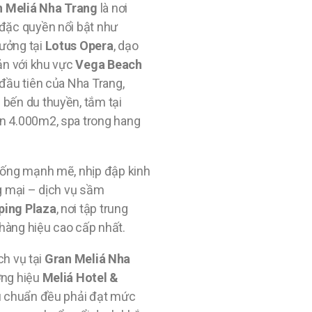
n Meliá Nha Trang
là nơi
 đặc quyền nổi bật như
ưởng tại
Lotus Opera
, dạo
ản với khu vực
Vega Beach
 đầu tiên của Nha Trang,
bến du thuyền, tắm tại
n 4.000m2, spa trong hang
sống mạnh mẽ, nhịp đập kinh
ng mại – dịch vụ sầm
ping Plaza
, nơi tập trung
hàng hiệu cao cấp nhất.
ịch vụ tại
Gran Meliá Nha
ơng hiệu
Meliá Hotel &
êu chuẩn đều phải đạt mức