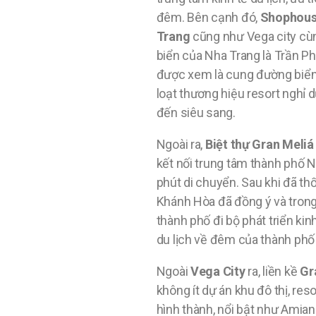
đêm. Bên cạnh đó,
Shophous
Trang
cũng như Vega city cùn
biển của Nha Trang là Trần 
được xem là cung đường biển 
loạt thương hiệu resort nghỉ 
đến siêu sang.
Ngoài ra,
Biệt thự Gran Meli
kết nối trung tâm thành phố N
phút di chuyển. Sau khi đã th
Khánh Hòa đã đồng ý và trong
thành phố đi bộ phát triển ki
du lịch về đêm của thành phố
Ngoài
Vega City
ra, liền kề
Gr
không ít dự án khu đô thị, re
hình thành, nổi bật như Amian