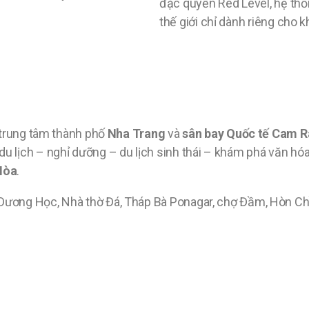
đặc quyền Red Level, hệ th
thế giới chỉ dành riêng cho 
ới trung tâm thành phố
Nha Trang
và
sân bay Quốc tế Cam 
 du lịch – nghỉ dưỡng – du lịch sinh thái – khám phá văn h
Hòa
.
i Dương Học, Nhà thờ Đá, Tháp Bà Ponagar, chợ Đầm, Hòn C