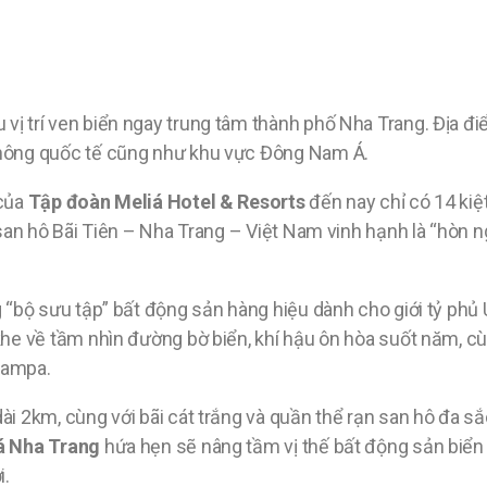
 vị trí ven biển ngay trung tâm thành phố Nha Trang. Địa đi
thông quốc tế cũng như khu vực Đông Nam Á.
 của
Tập đoàn Meliá Hotel & Resorts
đến nay chỉ có 14 kiệt
h san hô Bãi Tiên – Nha Trang – Việt Nam vinh hạnh là “hòn 
g “bộ sưu tập” bất động sản hàng hiệu dành cho giới tỷ phủ
khe về tầm nhìn đường bờ biển, khí hậu ôn hòa suốt năm, cùn
hampa.
ài 2km, cùng với bãi cát trắng và quần thể rạn san hô đa sắ
á Nha Trang
hứa hẹn sẽ nâng tầm vị thế bất động sản biển
i.