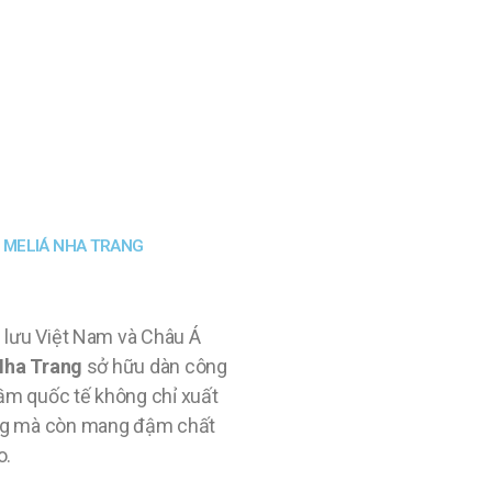
N MELIÁ NHA TRANG
 lưu Việt Nam và Châu Á
Nha Trang
sở hữu dàn công
tầm quốc tế không chỉ xuất
ng mà còn mang đậm chất
o.