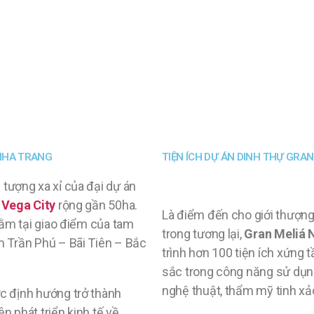
NHA TRANG
TIỆN ÍCH DỰ ÁN DINH THỰ GRA
u tượng xa xỉ của đại dự án
g
Vega City
rộng gần 50ha.
Là điểm đến cho giới thượng
 nằm tại giao điểm của tam
trong tương lại,
Gran Meliá 
m Trần Phú – Bãi Tiên – Bắc
trình hơn 100 tiện ích xứng 
sắc trong công năng sử dụ
nghệ thuật, thẩm mỹ tinh xả
c định hướng trở thành
ên phát triển kinh tế về