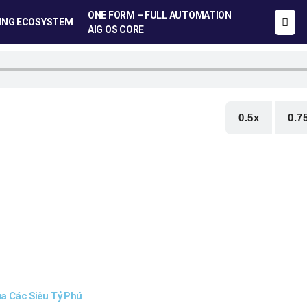
ONE FORM – FULL AUTOMATION
ING ECOSYSTEM
AIG OS CORE
0.5x
0.7
ủa Các Siêu Tỷ Phú