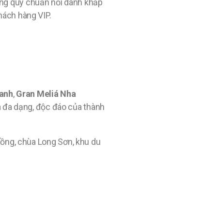
ống quy chuẩn nổi danh khắp
khách hàng VIP.
Ranh
,
Gran Meliá Nha
óa đa dạng, độc đáo của thành
hồng, chùa Long Sơn, khu du