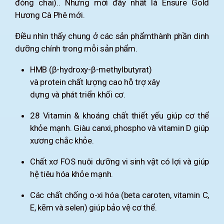
đóng chai).. Nhưng mới đây nhất là Ensure Gold
Hương Cà Phê mới.
Điều nhìn thấy chung ở các sản phẩmthành phần dinh
dưỡng chính trong mỗi sản phẩm.
HMB (β-hydroxy-β-methylbutyrat)
và protein chất lượng cao hỗ trợ xây
dựng và phát triển khối cơ.
28 Vitamin & khoáng chất thiết yếu giúp cơ thể
khỏe mạnh. Giàu canxi, phospho và vitamin D giúp
xương chắc khỏe.
Chất xơ FOS nuôi dưỡng vi sinh vật có lợi và giúp
hệ tiêu hóa khỏe mạnh.
Các chất chống o-xi hóa (beta caroten, vitamin C,
E, kẽm và selen) giúp bảo vệ cơ thể.