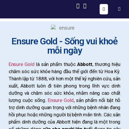
ONE FORM – FULL AUTOMATION
AIG OS CORE
Ensure Gold - Sống vui khoẻ
mỗi ngày
Ensure Gold
là sản phẩm thuộc
Abbott
, thương hiệu
chăm sóc sức khỏe hàng đầu thế giới đến từ Hoa Kỳ.
Thành lập từ 1888, với hơn một thế kỷ nghiên cứu, sản
xuất, Abbott luôn đi tiên phong trong lĩnh vực dinh
dưỡng và chăm sóc sức khỏe, nhằm nâng cao chất
lượng cuộc sống.
Ensure Gold
, sản phẩm nổi bật hỗ
trợ dinh dưỡng quan trọng với những bệnh nhân đang
hồi phục hoặc những người bị bệnh mãn tính. Các sản
phẩm dinh dưỡng của Abbott hiện đang là một trong
số những dòng
sữa cho người lớn tuổi
được tin cậy