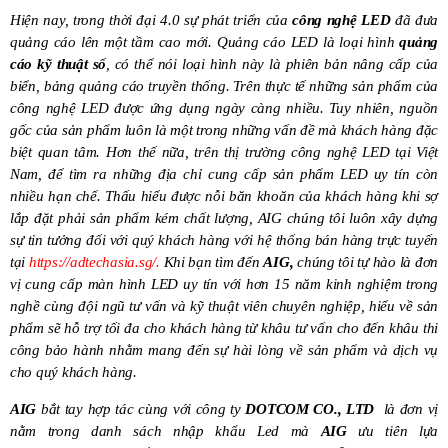
Hiện nay, trong thời đại 4.0 sự phát triển của
công nghệ LED
đã đưa
quảng cáo lên một tầm cao mới. Quảng cáo LED là loại hình
quảng
cáo kỹ thuật số
, có thể nói loại hình này là phiên bản nâng cấp của
biển, bảng quảng cáo truyền thống. Trên thực tế những sản phẩm của
công nghệ LED được ứng dụng ngày càng nhiều. Tuy nhiên, nguồn
gốc của sản phẩm luôn là một trong những vấn đề mà khách hàng đặc
biệt quan tâm. Hơn thế nữa, trên thị trường công nghệ LED tại Việt
Nam, để tìm ra những địa chỉ cung cấp sản phẩm LED uy tín còn
nhiều hạn chế. Thấu hiểu được nỗi băn khoăn của khách hàng khi sợ
lắp đặt phải sản phẩm kém chất lượng, AIG chúng tôi luôn xây dựng
sự tin tưởng đối với quý khách hàng với hệ thống bán hàng trực tuyến
tại
https://adtechasia.sg/
.
K
hi bạn tìm đến
AIG,
chúng tôi tự hào là đơn
vị cung cấp màn hình LED uy tín với hơn 15 năm kinh nghiệm trong
nghề cùng đội ngũ tư vấn và kỹ thuật viên chuyên nghiệp, hiểu về sản
phẩm sẽ hỗ trợ tối đa cho khách hàng từ khâu tư vấn cho đến khâu thi
công bảo hành nhằm mang đến sự hài lòng về sản phẩm và dịch vụ
cho quý khách hàng.
AIG
bắt tay hợp tác cùng với công ty
DOTCOM CO., LTD
là đơn vị
nằm trong danh sách nhập khẩu Led mà
AIG
ưu tiên lựa