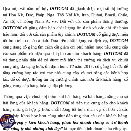
Qua một vài năm nỗ lực,
DOTCOM
đã giành được một số thị trường
tại Hoa Kỳ, Đức, Pháp, Nga, Thổ Nhĩ Kỳ, Iran, Dubai, Brazil, Chile,
Ấn Độ và Đông Nam Á, v.v. Đối với các sản phẩm thông thường,
DOTCOM
cố gắng đảm bảo chất lượng ổn định và các chi tiết hoàn
hảo hơn, đối với các sản phẩm tùy chỉnh,
DOTCOM
cố gắng thực hiện
tốt hơn trên cơ sở cá tính. Dựa trên chất lượng và dịch vụ,
DOTCOM
cũng đang cố gắng tìm cách cắt giảm chi phí, nhắm mục tiêu cung cấp
các sản phẩm có hiệu quả chi phí cao cho khách hàng.
DOTCOM
đã
và đang phấn đấu để có được mô hình thị trường và dịch vụ chuỗi
cung ứng đa dạng hơn, ổn định hơn. Từ năm 2017, cố gắng hết sức để
tăng cường hợp tác với các nhà cung cấp và mở rộng các kênh hợp
tác, để có được thông tin thị trường chính xác hơn từ khách hàng, cố
gắng cung cấp hàng hóa tại địa phương.
Thông qua việc chuẩn bị trước khi bán hàng và bán hàng, nâng cao sự
hài lòng của khách hàng.
DOTCOM
sẽ tiếp tục cung cấp cho khách
hàng mức giá hợp lý hơn, chất lượng tốt hơn, dịch vụ tốt hơn và các
giải pháp khoa học hơn cũng như đáp ứng nhu cầu của khách hàng.
“Tôn trọng ý kiến ​​khách hàng, phản hồi nhanh chóng và trở thành
một công ty nhỏ nhưng xinh đẹp”
là mục tiêu kinh doanh của công ty.