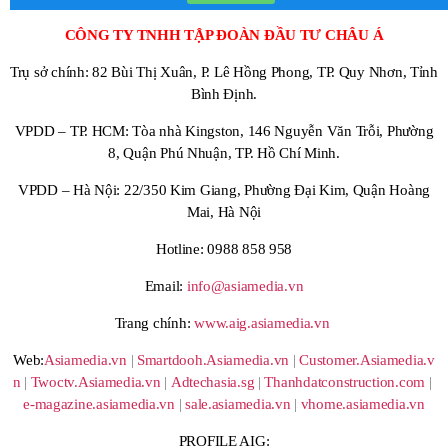
CÔNG TY TNHH TẬP ĐOÀN ĐẦU TƯ CHÂU Á
Trụ sở chính: 82 Bùi Thị Xuân, P. Lê Hồng Phong, TP. Quy Nhơn, Tỉnh
Bình Định.
VPDD – TP. HCM: Tòa nhà Kingston, 146 Nguyễn Văn Trỗi, Phường
8, Quận Phú Nhuận, TP. Hồ Chí Minh.
VPDD – Hà Nội: 22/350 Kim Giang, Phường Đại Kim, Quận Hoàng
Mai, Hà Nội
Hotline: 0988 858 958
Email:
info@asiamedia.vn
Trang chính:
www.aig.asiamedia.vn
Web:
Asiamedia.vn
|
Smartdooh.Asiamedia.vn
|
Customer.Asiamedia.v
n
|
Twoctv.Asiamedia.vn
|
Adtechasia.sg
|
Thanhdatconstruction.com
|
e-magazine.asiamedia.vn
|
sale.asiamedia.vn
|
vhome.asiamedia.vn
PROFILE AIG: