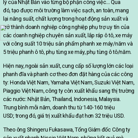
lý của Nhật Bản vào từng bộ phận công việc… Qua
đó, tạo được môi trường làm việc sạch, an toàn, mang
lại năng suất, chất lượng trong hoạt động sản xuất và
trở thành doanh nghiệp công nghiệp phụ trợ uy tín của
các doanh nghiệp chuyên sản xuất, lắp ráp ô tô, xe máy
với công suất 10 triệu sản phẩm phanh xe máy/năm và
5 triệu phanh ô tô, phụ tùng xe máy, phụ tùng ô tô/năm.
Hiện nay, ngoài sản xuất, cung cấp số lượng lớn các loại
phanh đĩa và phanh cơ theo đơn đặt hàng của các công
ty: Honda Việt Nam, Yamaha Việt Nam, Suzuki Việt Nam,
Piaggio Việt Nam, công ty còn xuất khẩu sang thị trường
các nước: Nhật Bản, Thailand, Indonesia, Malaysia.
Trung bình mỗi năm, doanh thu từ 140-160 triệu
USD; trong đó, giá trị xuất khẩu đạt hơn 32 triệu USD.
Theo ông Shingeru Fukasawa, Tổng Giám đốc Công ty
sản xuất phanh Nissin Việt Nam, những kết quả mà