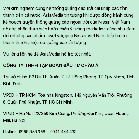
Với kinh nghiệm cùng hệ thống quảng cáo trải dài khắp các tỉnh
thành trên cả nước. AsiaMedia tin tưởng khi được đồng hành cùng
kế hoạch truyền thông quảng cáo ngoài trời của Nissin Việt Nam
sẽ góp phần thực hiện hoàn thiện ý tưởng marketing cũng như đem
đến những sản phẩm tuyệt vời, giúp Nissin Việt Nam tiếp tục trở
thành thương hiệu có quảng cáo ấn tượng.
Vui lòng liên hệ để AsiaMedia hỗ trợ tốt nhất:
CÔNG TY TNHH TẬP ĐOÀN ĐẦU TƯ CHÂU Á
Trụ sở chính: 82 Bùi Thị Xuân, P. Lê Hồng Phong, TP. Quy Nhơn, Tỉnh
Bình Định.
VPDD – TP. HCM: Tòa nhà Kingston, 146 Nguyễn Văn Trỗi, Phường
8, Quận Phú Nhuận, TP. Hồ Chí Minh.
VPDD – Hà Nội: 22/350 Kim Giang, Phường Đại Kim, Quận Hoàng
Mai, Hà Nội
Hotline: 0988 858 958 – 0941 444 433