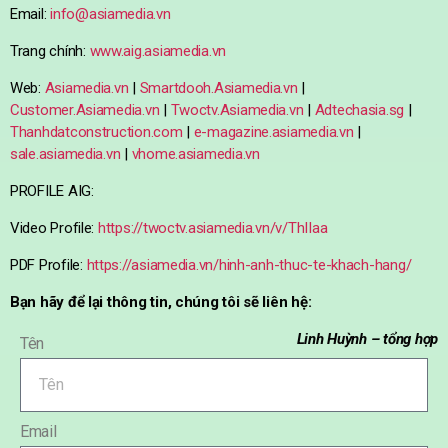
Email:
info@asiamedia.vn
Trang chính:
www.aig.asiamedia.vn
Web:
Asiamedia.vn
|
Smartdooh.Asiamedia.vn
|
Customer.Asiamedia.vn
|
Twoctv.Asiamedia.vn
|
Adtechasia.sg
|
Thanhdatconstruction.com
|
e-magazine.asiamedia.vn
|
sale.asiamedia.vn
|
vhome.asiamedia.vn
PROFILE AIG:
Video Profile:
https://twoctv.asiamedia.vn/v/ThIIaa
PDF Profile:
https://asiamedia.vn/hinh-anh-thuc-te-khach-hang/
Bạn hãy để lại thông tin, chúng tôi sẽ liên hệ:
Linh Huỳnh – tổng hợp
Tên
Email