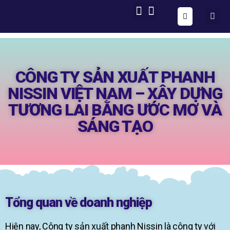
ONE FORM – FULL AUTOMATION
AIG OS CORE
CÔNG TY SẢN XUẤT PHANH
NISSIN VIỆT NAM – XÂY DỰNG
TƯƠNG LAI BẰNG ƯỚC MƠ VÀ
SÁNG TẠO
Tổng quan về doanh nghiệp
Hiện nay, Công ty sản xuất phanh Nissin là công ty với