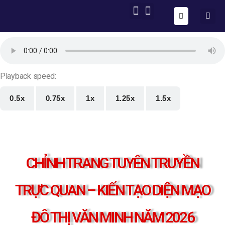
ONE FORM – FULL AUTOMATION
AIG OS CORE
Playback speed:
0.5x
0.75x
1x
1.25x
1.5x
CHỈNH TRANG TUYÊN TRUYỀN
TRỰC QUAN – KIẾN TẠO DIỆN MẠO
ĐÔ THỊ VĂN MINH NĂM 2026