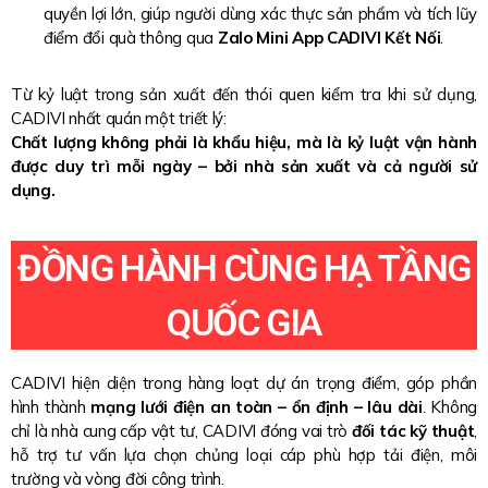
quyền lợi lớn, giúp người dùng xác thực sản phẩm và tích lũy
điểm đổi quà thông qua
Zalo Mini App CADIVI Kết Nối
.
Từ kỷ luật trong sản xuất đến thói quen kiểm tra khi sử dụng,
CADIVI nhất quán một triết lý:
Chất lượng không phải là khẩu hiệu, mà là kỷ luật vận hành
được duy trì mỗi ngày – bởi nhà sản xuất và cả người sử
dụng.
ĐỒNG HÀNH CÙNG HẠ TẦNG
QUỐC GIA
CADIVI hiện diện trong hàng loạt dự án trọng điểm, góp phần
hình thành
mạng lưới điện an toàn – ổn định – lâu dài
. Không
chỉ là nhà cung cấp vật tư, CADIVI đóng vai trò
đối tác kỹ thuật
,
hỗ trợ tư vấn lựa chọn chủng loại cáp phù hợp tải điện, môi
trường và vòng đời công trình.