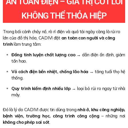
AN TOÀN ĐIỆN – GIÁ TRỊ CỐT LÕI
KHÔNG THỂ THỎA HIỆP
Trong bối cảnh cháy nổ, rò rỉ điện và quá tải ngày càng là rủi ro
lớn của đô thị hóa, CADIVI đặt
an toàn con người và công
trình
làm trung tâm:
Đồng tinh luyện chất lượng cao
→ dẫn điện ổn định, giảm
tổn hao.
Vỏ cách điện bền nhiệt, chống lão hóa
→ tăng tuổi thọ hệ
thống.
Quy trình kiểm định nhiều lớp
→ loại bỏ rủi ro ngay từ nhà
máy.
Đó là lý do CADIVI được tin dùng trong
nhà ở, khu công nghiệp,
bệnh viện, trường học, công trình công cộng
– những nơi
không cho phép sai sót
.