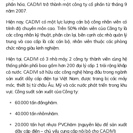
phần hóa, CADIVI trở thành một công ty cổ phần từ tháng 9
năm 2007.
Hiện nay, CADIVI có một lực lượng cán bộ công nhân viên có
trình độ chuyên môn cao. Trên 50% nhân viên của Công ty là
các công nhân kỹ thuật, phần còn lại, bên cạnh các nhà quản lý
trung và cao cấp là các cán bộ, nhân viên thuộc các phòng
chức năng giàu kinh nghiệm.
Hiện tại, CADIVI có 3 nhà máy, 2 công ty thành viên cùng hệ
thống phân phối bao gồm hơn 200 đại lý cấp 1 trải rộng khắp
cả nước. CADIVI sở hữu các công nghệ hàng đầu trong ngành
sản xuất dây cáp điện tại Việt Nam, được trang bị các máy
móc, thiết bị từ châu Âu, Mỹ và các nước phát triển trong khu
vực. Công suất sản xuất của Công ty:
60.000 tấn đồng/năm.
40.000 tấn nhôm/năm.
20.000 tấn hạt nhựa PVC/năm (nguyên liệu để sản xuất
dây cáp điện – chủ yếu cung cấp nội bộ cho CADIVI)