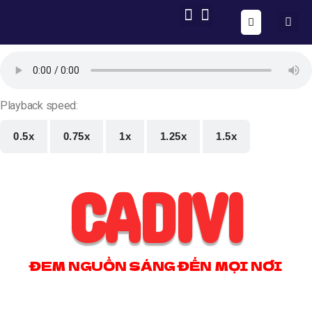
ONE FORM – FULL AUTOMATION
AIG OS CORE
Playback speed:
0.5x
0.75x
1x
1.25x
1.5x
CADIVI
ĐEM NGUỒN SÁNG ĐẾN MỌI NƠI