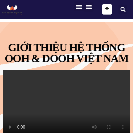
ONE FORM – FULL AUTOMATION
AIG OS CORE
GIỚI THIỆU HỆ THỐNG
OOH & DOOH VIỆT NAM