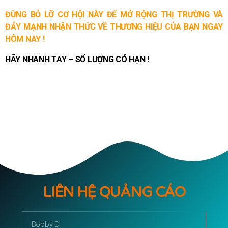
ĐỪNG BỎ LỠ CƠ HỘI NÀY ĐỂ MỞ RỘNG THỊ TRƯỜNG VÀ
ĐẨY MẠNH NHẬN THỨC VỀ THƯƠNG HIỆU CỦA BẠN NGAY
HÔM NAY !
HÃY NHANH TAY – SỐ LƯỢNG CÓ HẠN !
LIÊN HỆ QUẢNG CÁO