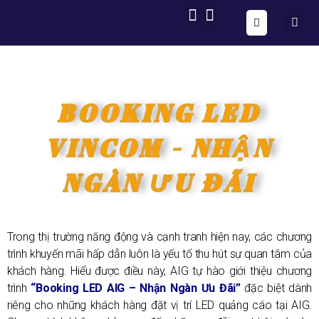
ONE FORM – FULL AUTOMATION
AIG OS CORE
BOOKING LED
VINCOM - NHẬN
NGÀN ƯU ĐÃI
Trong thị trường năng động và cạnh tranh hiện nay, các chương
trình khuyến mãi hấp dẫn luôn là yếu tố thu hút sự quan tâm của
khách hàng. Hiểu được điều này, AIG tự hào giới thiệu chương
trình
“Booking LED AIG – Nhận Ngàn Ưu Đãi”
đặc biệt dành
riêng cho những khách hàng đặt vị trí LED quảng cáo tại AIG.