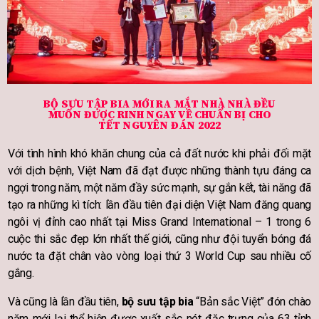
BỘ SƯU TẬP BIA MỚI RA MẮT NHÀ NHÀ ĐỀU
MUỐN ĐƯỢC RINH NGAY VỀ CHUẨN BỊ CHO
TẾT NGUYÊN ĐÁN 2022
Với tình hình khó khăn chung của cả đất nước khi phải đối mặt
với dịch bệnh, Việt Nam đã đạt được những thành tựu đáng ca
ngợi trong năm, một năm đầy sức mạnh, sự gắn kết, tài năng đã
tạo ra những kì tích: lần đầu tiên đại diện Việt Nam đăng quang
ngôi vị đỉnh cao nhất tại Miss Grand International – 1 trong 6
cuộc thi sắc đẹp lớn nhất thế giới, cũng như đội tuyển bóng đá
nước ta đặt chân vào vòng loại thứ 3 World Cup sau nhiều cố
gắng.
Và cũng là lần đầu tiên,
bộ sưu tập bia
“Bản sắc Việt” đón chào
năm mới lại thể hiện được xuất sắc nét đặc trưng của 63 tỉnh