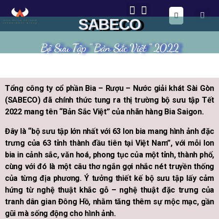
ONE FORM – FULL AUTOMATION
AIG OS CORE
SABECO
Bộ Sưu Tập '' Bản Sắc Việt '' 2022
Tổng công ty cổ phần Bia – Rượu – Nước giải khát Sài Gòn
(SABECO) đã chính thức tung ra thị trường bộ sưu tập Tết
2022 mang tên “Bản Sắc Việt” của nhãn hàng Bia Saigon.
Đây là “bộ sưu tập lớn nhất với 63 lon bia mang hình ảnh đặc
trưng của 63 tỉnh thành đầu tiên tại Việt Nam”, với mỗi lon
bia in cảnh sắc, văn hoá, phong tục của một tỉnh, thành phố,
cùng với đó là một câu thơ ngắn gợi nhắc nét truyền thống
của từng địa phương. Ý tưởng thiết kế bộ sưu tập lấy cảm
hứng từ nghệ thuật khắc gỗ – nghệ thuật đặc trưng của
tranh dân gian Đông Hồ, nhằm tăng thêm sự mộc mạc, gần
gũi mà sống động cho hình ảnh.