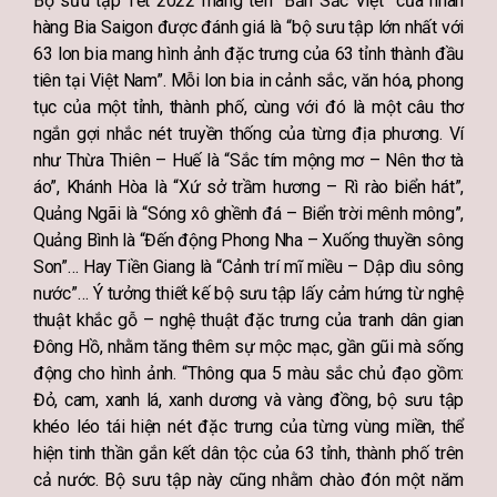
Bộ sưu tập Tết 2022 mang tên “Bản Sắc Việt” của nhãn
hàng Bia Saigon được đánh giá là “bộ sưu tập lớn nhất với
63 lon bia mang hình ảnh đặc trưng của 63 tỉnh thành đầu
tiên tại Việt Nam”. Mỗi lon bia in cảnh sắc, văn hóa, phong
tục của một tỉnh, thành phố, cùng với đó là một câu thơ
ngắn gợi nhắc nét truyền thống của từng địa phương. Ví
như Thừa Thiên – Huế là “Sắc tím mộng mơ – Nên thơ tà
áo”, Khánh Hòa là “Xứ sở trầm hương – Rì rào biển hát”,
Quảng Ngãi là “Sóng xô ghềnh đá – Biển trời mênh mông”,
Quảng Bình là “Đến động Phong Nha – Xuống thuyền sông
Son”… Hay Tiền Giang là “Cảnh trí mĩ miều – Dập dìu sông
nước”… Ý tưởng thiết kế bộ sưu tập lấy cảm hứng từ nghệ
thuật khắc gỗ – nghệ thuật đặc trưng của tranh dân gian
Đông Hồ, nhằm tăng thêm sự mộc mạc, gần gũi mà sống
động cho hình ảnh. “Thông qua 5 màu sắc chủ đạo gồm:
Đỏ, cam, xanh lá, xanh dương và vàng đồng, bộ sưu tập
khéo léo tái hiện nét đặc trưng của từng vùng miền, thể
hiện tinh thần gắn kết dân tộc của 63 tỉnh, thành phố trên
cả nước. Bộ sưu tập này cũng nhằm chào đón một năm