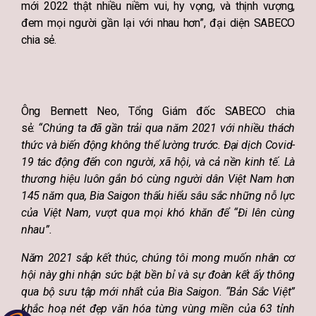
mới 2022 thật nhiều niềm vui, hy vọng, và thịnh vượng,
đem mọi người gần lại với nhau hơn”, đại diện SABECO
chia sẻ.
Ông Bennett Neo, Tổng Giám đốc SABECO chia
sẻ:
“Chúng ta đã gần trải qua năm 2021 với nhiều thách
thức và biến động không thể lường trước. Đại dịch Covid-
19 tác động đến con người, xã hội, và cả nền kinh tế. Là
thương hiệu luôn gắn bó cùng người dân Việt Nam hơn
145 năm qua, Bia Saigon thấu hiểu sâu sắc những nỗ lực
của Việt Nam, vượt qua mọi khó khăn để “Đi lên cùng
nhau”.
Năm 2021 sắp kết thúc, chúng tôi mong muốn nhân cơ
hội này ghi nhận sức bật bền bỉ và sự đoàn kết ấy thông
qua bộ sưu tập mới nhất của Bia Saigon. “Bản Sắc Việt”
khắc hoạ nét đẹp văn hóa từng vùng miền của 63 tỉnh