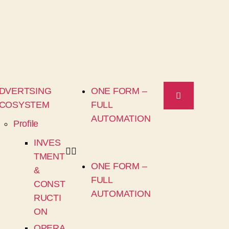
DVERTSING
ONE FORM –
COSYSTEM
FULL
AUTOMATION
Profile
INVES
TMENT
ONE FORM –
&
FULL
CONST
AUTOMATION
RUCTI
ON
OPERA