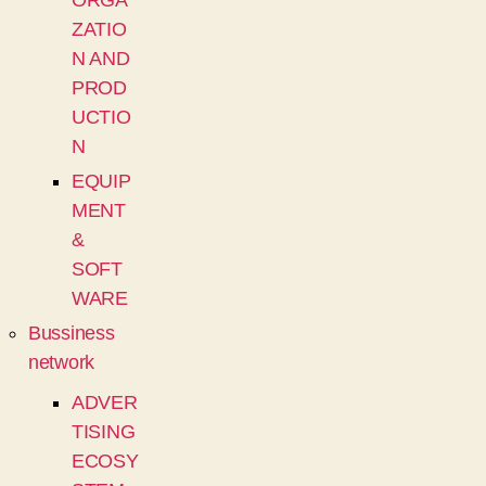
ORGA
ZATIO
N AND
PROD
UCTIO
N
EQUIP
MENT
&
SOFT
WARE
Bussiness
network
ADVER
TISING
ECOSY