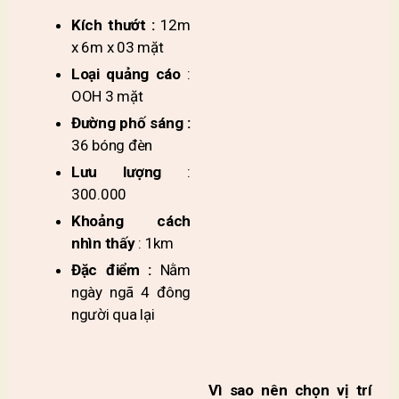
Kích thướt :
12m
x 6m x 03 mặt
Loại quảng cáo
:
OOH 3 mặt
Đường phố sáng :
36 bóng đèn
Lưu lượng
:
300.000
Khoảng cách
nhìn thấy
: 1km
Đặc điểm :
Nằm
ngày ngã 4 đông
người qua lại
Vì sao nên chọn vị trí