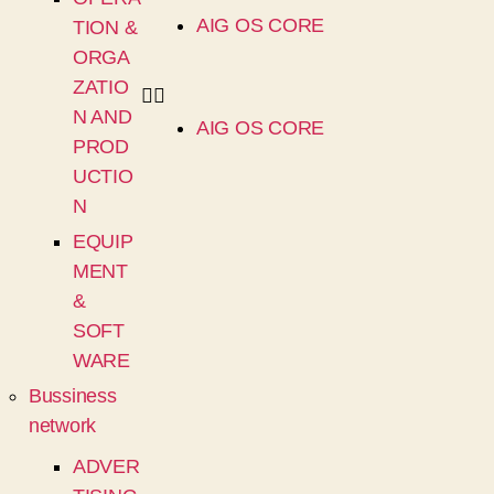
AIG OS CORE
TION &
ORGA
ZATIO
N AND
AIG OS CORE
PROD
UCTIO
N
EQUIP
MENT
&
SOFT
WARE
Bussiness
network
ADVER