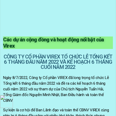
Các dự án cộng đồng và hoạt động nổi bật của
Virex
CÔNG TY CỔ PHẦN VIREX TỔ CHỨC LỄ TỔNG KẾT
6 THÁNG ĐẦU NĂM 2022 VÀ KẾ HOẠCH 6 THÁNG
CUỐI NĂM 2022
Ngày 8/7/2022, Công ty Cổ phần VIREX đã long trọng tổ chức Lễ
Tổng kết 6 tháng đầu năm 2022 và đề ra các kế hoạch 6 tháng
cuối năm 2022 với sự tham dự của Chủ tịch Nguyễn Tuấn Hải,
Tổng Giám đốc Nguyễn Minh Nhật, Ban Điều hành và toàn thể
CBNV.
Sự kiện là cơ hội để Ban Lãnh đạo và toàn thể CBNV VIREX cùng
nhìn lại 6 tháng đầu năm với nhiều khó khăn, thách thức nhưng