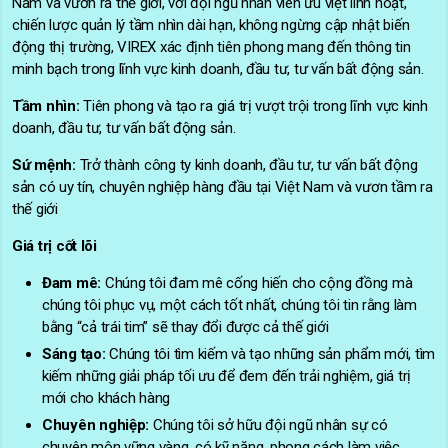
Nam và vươn ra thế giới, với đội ngũ nhân viên ưu việt linh hoạt,
chiến lược quản lý tầm nhìn dài hạn, không ngừng cập nhật biến
động thị trường, VIREX xác định tiên phong mang đến thông tin
minh bạch trong lĩnh vực kinh doanh, đầu tư, tư vấn bất động sản.
Tầm nhìn:
Tiên phong và tạo ra giá trị vượt trội trong lĩnh vực kinh
doanh, đầu tư, tư vấn bất động sản.
Sứ mệnh:
Trở thành công ty kinh doanh, đầu tư, tư vấn bất động
sản có uy tín, chuyên nghiệp hàng đầu tại Việt Nam và vươn tầm ra
thế giới
Giá trị cốt lõi
Đam mê:
Chúng tôi đam mê cống hiến cho cộng đồng mà
chúng tôi phục vụ, một cách tốt nhất, chúng tôi tin rằng làm
bằng “cả trái tim” sẽ thay đổi được cả thế giới
Sáng tạo:
Chúng tôi tìm kiếm và tạo những sản phẩm mới, tìm
kiếm những giải pháp tối ưu để đem đến trải nghiệm, giá trị
mới cho khách hàng
Chuyên nghiệp:
Chúng tôi sở hữu đội ngũ nhân sự có
chuyên môn vững vàng, có kỹ năng, phong cách làm việc