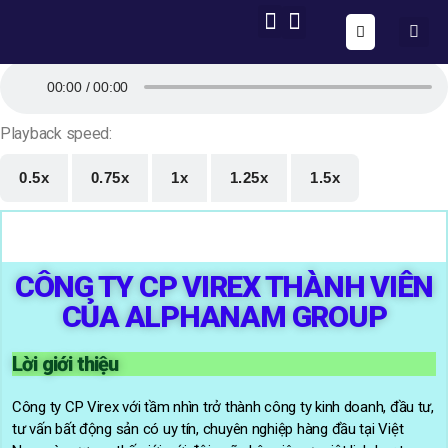
ONE FORM – FULL AUTOMATION
AIG OS CORE
T
00:00
00:00
r
ì
Playback speed:
n
h
0.5x
0.75x
1x
1.25x
1.5x
c
h
ơ
i
A
CÔNG TY CP VIREX THÀNH VIÊN
u
CỦA ALPHANAM GROUP
d
i
o
Lời giới thiệu
Công ty CP Virex với tầm nhìn trở thành công ty kinh doanh, đầu tư,
tư vấn bất động sản có uy tín, chuyên nghiệp hàng đầu tại Việt