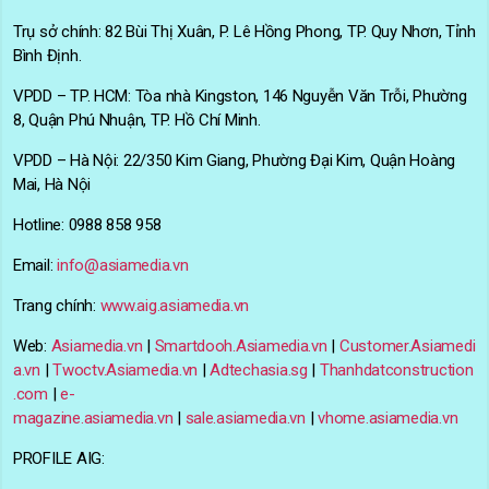
Trụ sở chính: 82 Bùi Thị Xuân, P. Lê Hồng Phong, TP. Quy Nhơn, Tỉnh
Bình Định.
VPDD – TP. HCM: Tòa nhà Kingston, 146 Nguyễn Văn Trỗi, Phường
8, Quận Phú Nhuận, TP. Hồ Chí Minh.
VPDD – Hà Nội: 22/350 Kim Giang, Phường Đại Kim, Quận Hoàng
Mai, Hà Nội
Hotline: 0988 858 958
Email:
info@asiamedia.vn
Trang chính:
www.aig.asiamedia.vn
Web:
Asiamedia.vn
|
Smartdooh.Asiamedia.vn
|
Customer.Asiamedi
a.vn
|
Twoctv.Asiamedia.vn
|
Adtechasia.sg
|
Thanhdatconstruction
.com
|
e-
magazine.asiamedia.vn
|
sale.asiamedia.vn
|
vhome.asiamedia.vn
PROFILE AIG: